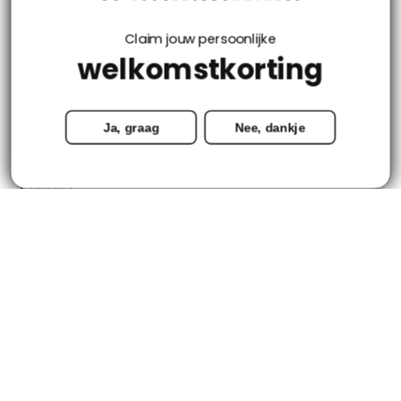
Klantenservice
Claim jouw persoonlijke
welkomstkorting
Mijn account
Ja, graag
Nee, dankje
Categorieën
Contact
© Copyright 2026 - Tapijtenloods.nl
Goedkope vloerkleden in alle soorten en maten
8,8
-
2800+ Reviews