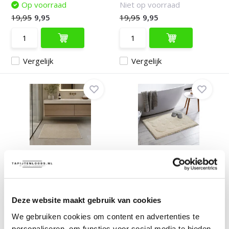
Op voorraad
Niet op voorraad
19,95
9,95
19,95
9,95
Vergelijk
Vergelijk
Samba Fluffy Badmat
Badmat Antislip -
Wasbaar & Anti-slip ...
Douchemat Toiletmat
Wa...
Deliverytime
Deliverytime
Deze website maakt gebruik van cookies
Op voorraad
Op voorraad
We gebruiken cookies om content en advertenties te
14,90
29,95
9,95
personaliseren, om functies voor social media te bieden