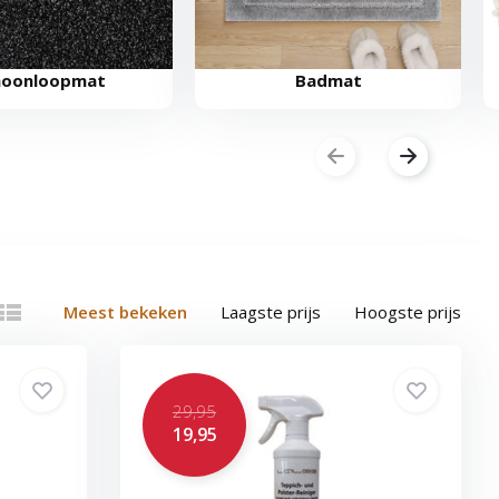
hoonloopmat
Badmat
Meest bekeken
Laagste prijs
Hoogste prijs
29,95
19,95