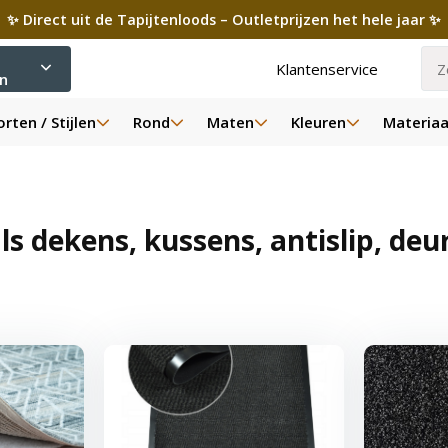
✨ Direct uit de Tapijtenloods – Outletprijzen het hele jaar ✨
Klantenservice
ën
rten / Stijlen
Rond
Maten
Kleuren
Materiaa
als dekens, kussens, antislip, de