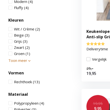
Modern
(4)
Fluffy
(4)
Kleuren
Wit / Crème
(2)
Keukenlope
Beige
(3)
Anti-slip Gri
Grijs
(3)
Zwart
(2)
Deliverytime
Groen
(1)
Vergelijk
Toon meer
25,-
Vormen
19,95
Rechthoek
(13)
Materiaal
Polypropyleen
(4)
19,95
9,95
Polyester
(3)