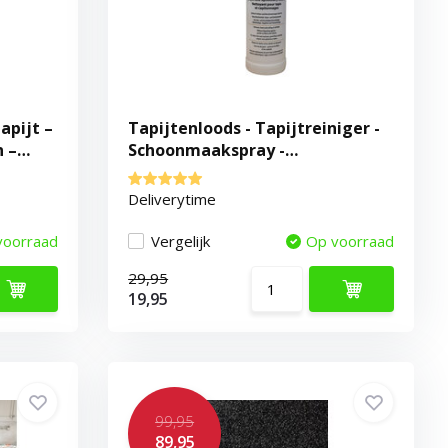
apijt –
Tapijtenloods - Tapijtreiniger -
n –
Schoonmaakspray -
Vloerkleedreiniger
Deliverytime
voorraad
Vergelijk
Op voorraad
29,95
19,95
99,95
89,95