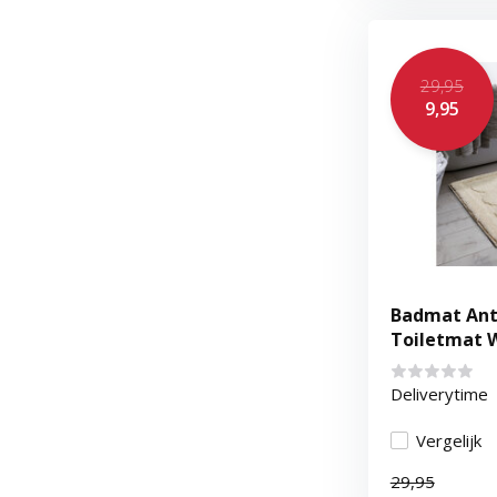
29,95
9,95
Badmat Ant
Toiletmat 
Waterabsor
Deliverytime
Vergelijk
29,95