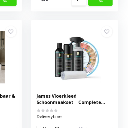
baar &
James Vloerkleed
Schoonmaakset | Complete
Reinigingsset voor Tapijt
Deliverytime