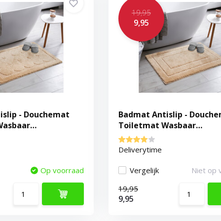
19,95
9,95
islip - Douchemat
Badmat Antislip - Douch
Wasbaar
Toiletmat Wasbaar
berend - Beige
Waterabsorberend - Beig
Deliverytime
Op voorraad
Vergelijk
Niet op 
19,95
9,95