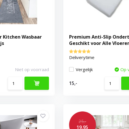
r Kitchen Wasbaar
Premium Anti-Slip Ondert
js
Geschikt voor Alle Vloere
100% Polyester
Deliverytime
Niet op voorraad
Vergelijk
Op 
15,-
25,-
19,95