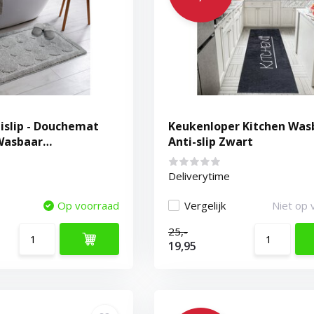
islip - Douchemat
Keukenloper Kitchen Was
Wasbaar
Anti-slip Zwart
erend - Grijs
Deliverytime
Op voorraad
Vergelijk
Niet op 
25,-
19,95