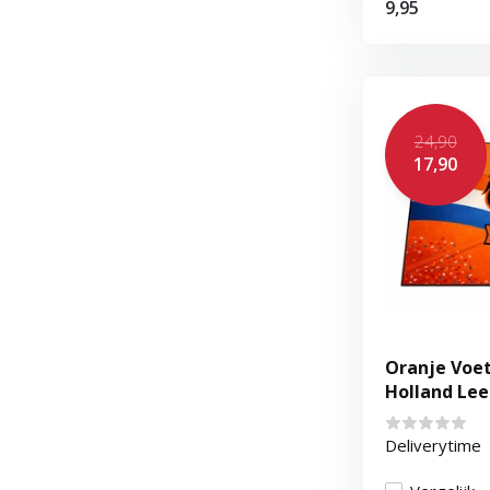
9,95
24,90
17,90
Oranje Voet
Holland Le
Deliverytime