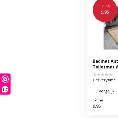
19,95
9,95
Badmat Ant
Toiletmat 
Waterabsor
Deliverytime
8,7
Vergelijk
19,95
9,95