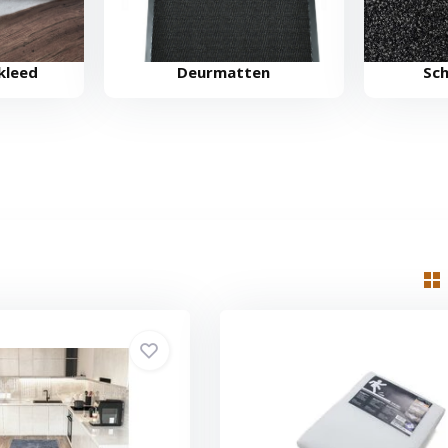
kleed
Deurmatten
Sc