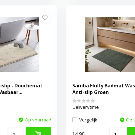
islip - Douchemat
Samba Fluffy Badmat Was
Wasbaar
Anti-slip Groen
berend - Creme
Deliverytime
Op voorraad
Vergelijk
Op 
14,90