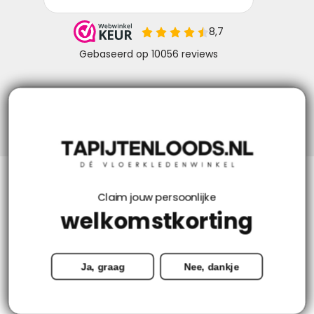
Niks missen? Volg ons!
Klantenservice
Claim jouw persoonlijke
welkomstkorting
Mijn account
Ja, graag
Nee, dankje
Categorieën
Contact