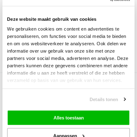
Buitenkleed - Brussels
Picasso Sarough Vintage
Rond Uni Effen Ka...
Vloerkleed Creme...
Deze website maakt gebruik van cookies
Deliverytime
Deliverytime
We gebruiken cookies om content en advertenties te
Op voorraad
Op voorraad
personaliseren, om functies voor social media te bieden
39,90
59,95
29,95
en om ons websiteverkeer te analyseren. Ook delen we
informatie over uw gebruik van onze site met onze
partners voor social media, adverteren en analyse. Deze
Vergelijk
Vergelijk
partners kunnen deze gegevens combineren met andere
informatie die u aan ze heeft verstrekt of die ze hebben
verzameld op basis van uw gebruik van hun services.
Details tonen
Alles toestaan
Klassiek Rood Oosters
Aruba - Buitenkleed -
Vloerkleed – Nain ...
Weerbestendig Vloe...
Aanpassen