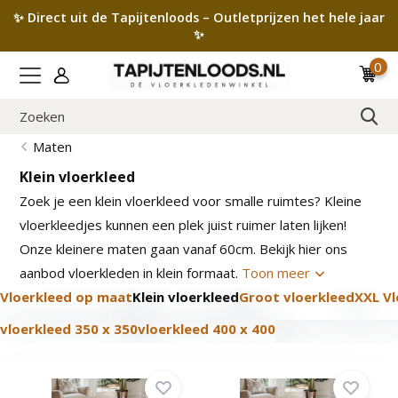
✨ Direct uit de Tapijtenloods – Outletprijzen het hele jaar
✨
0
Maten
Klein vloerkleed
Zoek je een klein vloerkleed voor smalle ruimtes? Kleine
vloerkleedjes kunnen een plek juist ruimer laten lijken!
Onze kleinere maten gaan vanaf 60cm. Bekijk hier ons
aanbod vloerkleden in klein formaat.
Toon meer
Vloerkleed op maat
Klein vloerkleed
Groot vloerkleed
XXL V
vloerkleed 350 x 350
vloerkleed 400 x 400