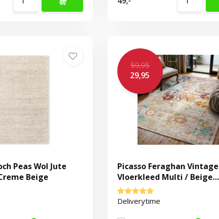
49,-
59,95
29,95
och Peas Wol Jute
Picasso Feraghan Vintage
 Creme Beige
Vloerkleed Multi / Beige
Laagpolig
Deliverytime