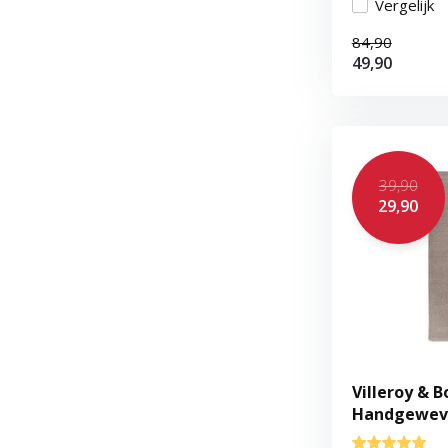
Vergelijk
84,90
49,90
39,90
29,90
Villeroy & B
Handgeweve
Linnen