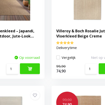
enkleed – Japandi,
Villeroy & Boch Rosalie Ju
tdoor, Jute-Look
Vloerkleed Beige Creme
 Weerbestendig,
nkleed - Beige
Deliverytime
Op voorraad
Vergelijk
Niet op 
99,90
74,90
99,90
74,90