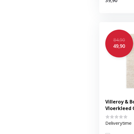
39,90
84,90
49,90
Villeroy & B
Vloerkleed
Deliverytime