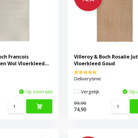
och Francois
Villeroy & Boch Rosalie Ju
n Wol Vloerkleed
Vloerkleed Goud
Deliverytime
Op voorraad
Vergelijk
Op 
99,90
74,90