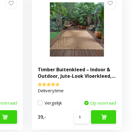
Timber Buitenkleed – Indoor &
Outdoor, Jute-Look Vloerkleed,
Weerbestendig, Tuin,
Balkonkleed - Bruin
Deliverytime
voorraad
Vergelijk
Op voorraad
39,-