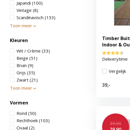
Japandi
(100)
Vintage
(8)
Scandinavisch
(133)
Toon meer
Timber Buit
Kleuren
Indoor & Ou
Wit / Crème
(33)
Vloerkleed,
Tuin, Balko
Beige
(51)
Deliverytime
Bruin
(9)
Vergelijk
Grijs
(35)
Zwart
(21)
39,-
Toon meer
Vormen
Rond
(50)
Rechthoek
(103)
39,90
Ovaal
(2)
29,90