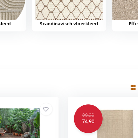
kleed
Scandinavisch vloerkleed
Eff
99,90
74,90