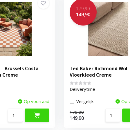
179,90
149,90
 - Brussels Costa
Ted Baker Richmond Wol
ra Creme
Vloerkleed Creme
Deliverytime
Op voorraad
Vergelijk
Op 
179,90
149,90