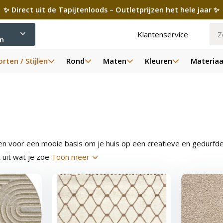
✨ Direct uit de Tapijtenloods – Outletprijzen het hele jaar ✨
Klantenservice
ën
rten / Stijlen
Rond
Maten
Kleuren
Materiaa
voor een mooie basis om je huis op een creatieve en gedurfde wijz
 uit wat je zoe
Toon meer