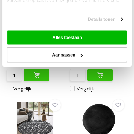
verzameld op basis van uw gebruik van hun services.
Details tonen
Trellis Uni Rond
Ted Baker Haringey Rond
Laagpolig Vloerkleed
Buitenkleed Zwar...
Zw...
Alles toestaan
Deliverytime
Deliverytime
Aanpassen
Op voorraad
Op voorraad
49,-
109,90
94,90
Vergelijk
Vergelijk