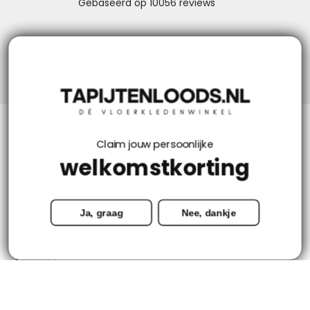
Niks missen? Volg ons!
Klantenservice
Claim jouw persoonlijke
welkomstkorting
Mijn account
Ja, graag
Nee, dankje
Categorieën
Contact