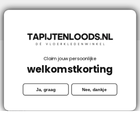
Niks missen? Volg ons!
Klantenservice
Claim jouw persoonlijke
welkomstkorting
Mijn account
Ja, graag
Nee, dankje
Categorieën
Contact