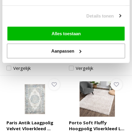
Villeroy & Boch Leon
Fluffy Vloerkleed
Hoogpolig Vloerklee...
Emotion | Hoogpolig | ...
Details tonen
Deliverytime
Deliverytime
Alles toestaan
Op voorraad
Niet op voorraad
44,90
39,90
49,-
19,95
Aanpassen
Vergelijk
Vergelijk
Paris Antik Laagpolig
Porto Soft Fluffy
Velvet Vloerkleed ...
Hoogpolig Vloerkleed L...