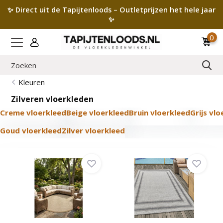
✨ Direct uit de Tapijtenloods – Outletprijzen het hele jaar
✨
0
Kleuren
Zilveren vloerkleden
Creme vloerkleed
Beige vloerkleed
Bruin vloerkleed
Grijs vl
Goud vloerkleed
Zilver vloerkleed