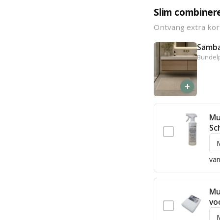
Slim combiner
Ontvang extra kor
Samba
Bundelp
+
Mu
Sc
van
Mu
vo