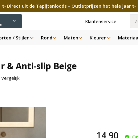
✨ Direct uit de Tapijtenloods – Outletprijzen het hele jaar ✨
Klantenservice
ën
rten / Stijlen
Rond
Maten
Kleuren
Materiaa
& Anti-slip Beige
Vergelijk
14,90
Op