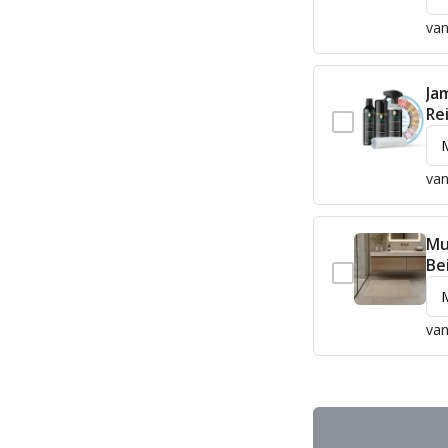
van
Ja
Re
van
Mu
Be
van