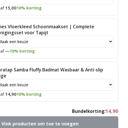
15,00
af
10% korting
mes Vloerkleed Schoonmaakset | Complete
inigingsset voor Tapijt
—
af
10% korting
ratap Samba Fluffy Badmat Wasbaar & Anti-slip
ige
14,90
af
10% korting
14,90
Bundelkorting:
Vink producten om toe te voegen