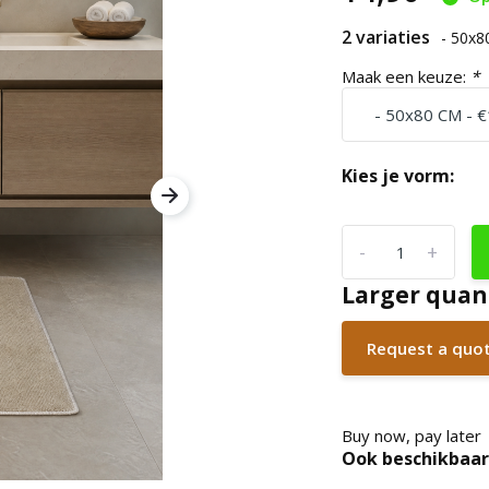
2 variaties
- 50x
Maak een keuze:
*
Kies je vorm:
-
+
Larger quan
Request a quo
Buy now, pay later
Ook beschikbaar 