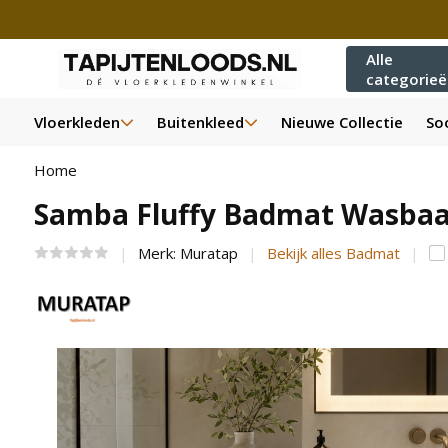
Alle
categorie
Vloerkleden
Buitenkleed
Nieuwe Collectie
Soo
Home
Samba Fluffy Badmat Wasbaar 
Merk:
Muratap
Bekijk alles Badmat