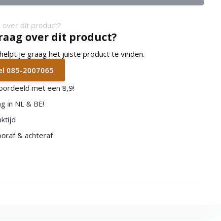
raag over dit product?
lpt je graag het juiste product te vinden.
bel 085-2007065
oordeeld met een 8,9!
g in NL & BE!
ktijd
vooraf & achteraf