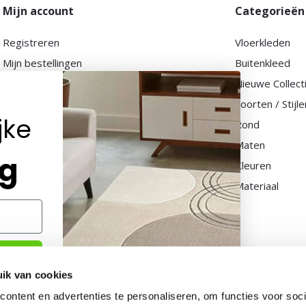
Mijn account
Categorieën
Registreren
Vloerkleden
Mijn bestellingen
Buitenkleed
Mijn tickets
Nieuwe Collect
Mijn verlanglijst
Soorten / Stijle
jke
Vergelijk producten
Rond
Maten
ng
Kleuren
Materiaal
ik van cookies
ontent en advertenties te personaliseren, om functies voor soci