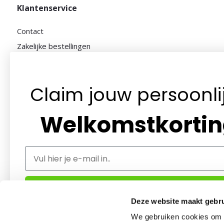
Klantenservice
Contact
Zakelijke bestellingen
Algemene voorwaarden
Privacybeleid
Claim jouw persoonli
Betaalmethoden
Retourneren
Welkomstkorti
Klantenservice
Herroepingsrecht / Bedenktijd
Klachtenregeling
Email
Vloerkleden showroom
Volg je bestelling
Ga verder
Deze website maakt gebru
We gebruiken cookies om c
✅Al meer dan 150.000+ liefhebbers