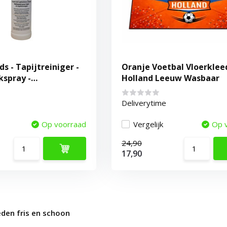
s - Tapijtreiniger -
Oranje Voetbal Vloerklee
spray -
Holland Leeuw Wasbaar
einiger
Deliverytime
Op voorraad
Vergelijk
Op 
24,90
17,90
eden fris en schoon