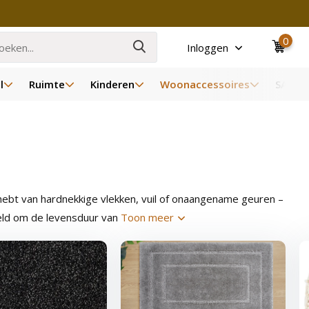
0
Inloggen
l
Ruimte
Kinderen
Woonaccessoires
SALE
st hebt van hardnekkige vlekken, vuil of onaangename geuren –
kkeld om de levensduur van
Toon meer