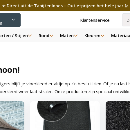
✨ Direct uit de Tapijtenloods – Outletprijzen het hele jaar ✨
Klantenservice
ën
rten / Stijlen
Rond
Maten
Kleuren
Materiaa
hoon!
ers blijft je vloerkleed er altijd op z’n best uitzien. Of je nu la
uw vloerkleed weer laat stralen. Onze producten zijn speciaal ontwi