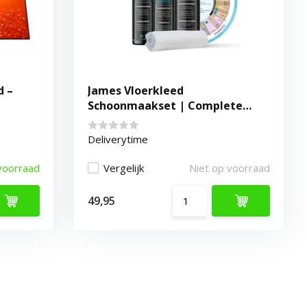
d –
James Vloerkleed
Schoonmaakset | Complete
Reinigingsset voor Tapijt
Deliverytime
voorraad
Vergelijk
Niet op voorraad
49,95