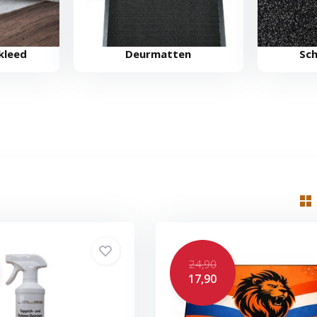
kleed
Deurmatten
Sc
24,90
17,90