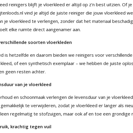
ed reinigers blijft je vloerkleed er altijd op z’n best uitzien. Of
jtenloods.nl vind je altijd de juiste reiniger die jouw vloerkleed 
n je vloerkleed te verlengen, zonder dat het materiaal beschadigt
voelt elke ruimte direct aangenamer aan.
verschillende soorten vloerkleden
eed is hetzelfde en daarom bieden we reinigers voor verschillende
kleed, of een synthetisch exemplaar – we hebben de juiste oplossi
ten geen resten achter.
nsduur van je vloerkleed
houd en schoonmaak verlengen de levensduur van je vloerkleed aan
gemakkelijk te verwijderen, zodat je vloerkleed er langer als nieu
alleen regelmatig te stofzuigen, maar ook af en toe een grondige 
ruik, krachtig tegen vuil