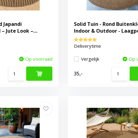
d Japandi
Solid Tuin - Rond Buitenkl
 – Jute Look –
Indoor & Outdoor - Laagp
dig – Beige
Effen - Bruin Beige
Deliverytime
Op voorraad
Vergelijk
Op 
35,-