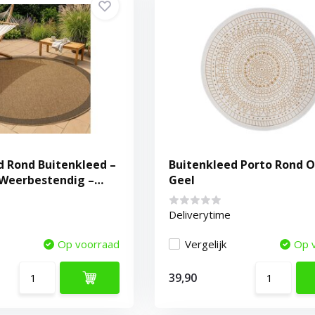
d Rond Buitenkleed –
Buitenkleed Porto Rond 
 Weerbestendig –
Geel
Deliverytime
Op voorraad
Vergelijk
Op 
39,90