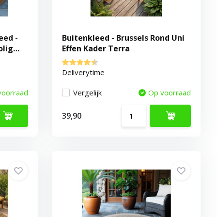
eed -
Buitenkleed - Brussels Rond Uni
olig
Effen Kader Terra
Deliverytime
voorraad
Vergelijk
Op voorraad
39,90