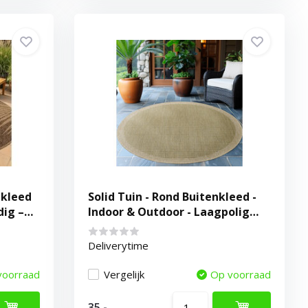
nkleed
Solid Tuin - Rond Buitenkleed -
dig –
Indoor & Outdoor - Laagpolig
Effen - Groen
Deliverytime
voorraad
Vergelijk
Op voorraad
35,-