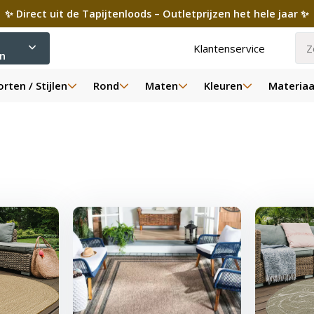
✨ Direct uit de Tapijtenloods – Outletprijzen het hele jaar ✨
Klantenservice
ën
rten / Stijlen
Rond
Maten
Kleuren
Materiaa