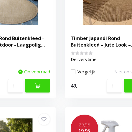
 Rond Buitenkleed -
Timber Japandi Rond
tdoor - Laagpolig
Buitenkleed – Jute Look –
e
Weerbestendig – Beige
Deliverytime
Op voorraad
Vergelijk
Niet op 
49,-
29,95
19,95