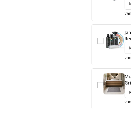
van
Ja
Re
van
Mu
Gri
van