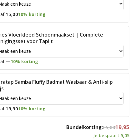
15,00
af
10% korting
mes Vloerkleed Schoonmaakset | Complete
inigingsset voor Tapijt
—
af
10% korting
ratap Samba Fluffy Badmat Wasbaar & Anti-slip
js
19,90
af
10% korting
19,95
Bundelkorting:
25,00
Je bespaart
5,05