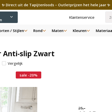
✨ Direct uit de Tapijtenloods – Outletprijzen het hele jaar ✨
Klantenservice
ën
rten / Stijlen
Rond
Maten
Kleuren
Materiaa
Anti-slip Zwart
Vergelijk
sale -20%
25,-