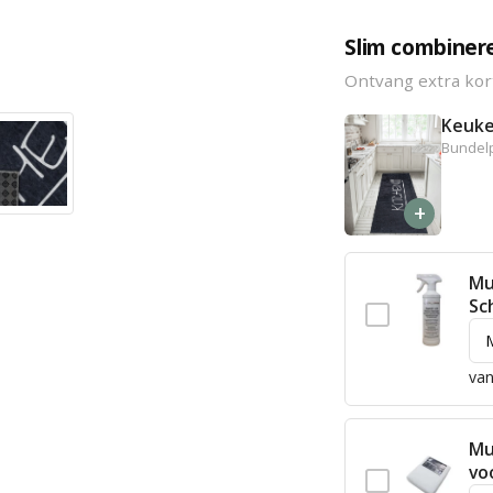
Slim combiner
Ontvang extra kor
Keuke
Bundelp
+
Mu
Sc
van
Mu
vo