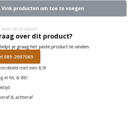
Vink producten om toe te voegen
raag over dit product?
lpt je graag het juiste product te vinden.
bel 085-2007065
oordeeld met een 8,9!
g in NL & BE!
ktijd
vooraf & achteraf