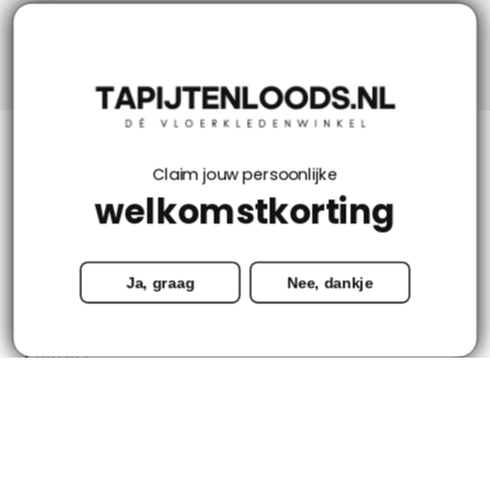
Niks missen? Volg ons!
Klantenservice
Claim jouw persoonlijke
welkomstkorting
Mijn account
Ja, graag
Nee, dankje
Categorieën
Contact