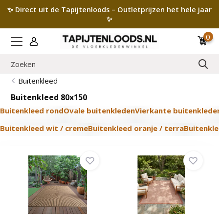
✨ Direct uit de Tapijtenloods – Outletprijzen het hele jaar
✨
0
Buitenkleed
Buitenkleed 80x150
Buitenkleed rond
Ovale buitenkleden
Vierkante buitenklede
Buitenkleed wit / creme
Buitenkleed oranje / terra
Buitenkle