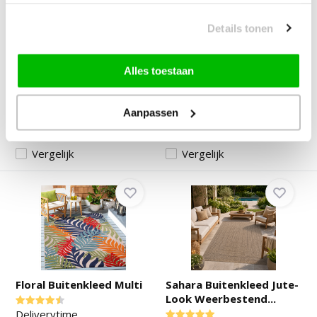
Aruba - Buitenkleed -
Buitenkleed - Brussels
Weerbestendig Vloe...
Vintage Linnen Be...
Details tonen
Deliverytime
Deliverytime
Alles toestaan
Op voorraad
Op voorraad
25,-
39,90
Aanpassen
Vergelijk
Vergelijk
Floral Buitenkleed Multi
Sahara Buitenkleed Jute-
Look Weerbestend...
Deliverytime