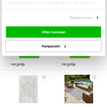
verzameld op basis van uw gebruik van hun services.
Isfahan Oosters
Oranje Voetbal
Vloerkleed - Laagpolig -...
Vloerkleed – Holland
Details tonen
Leeu...
Deliverytime
Alles toestaan
Deliverytime
Op voorraad
Op voorraad
179,95
99,95
24,90
17,90
Aanpassen
Vergelijk
Vergelijk