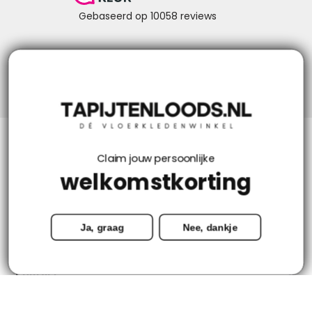
Niks missen? Volg ons!
Klantenservice
Claim jouw persoonlijke
welkomstkorting
Mijn account
Ja, graag
Nee, dankje
Categorieën
Contact