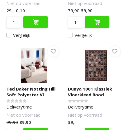
Niet op voorraad
Niet op voorraad
29,-
0,10
79,90
59,90
Vergelijk
Vergelijk
Ted Baker Notting Hill
Dunya 1001 Klassiek
Soft Polyester Vl...
Vloerkleed Rood
Deliverytime
Deliverytime
Niet op voorraad
Niet op voorraad
99,90
89,90
39,-