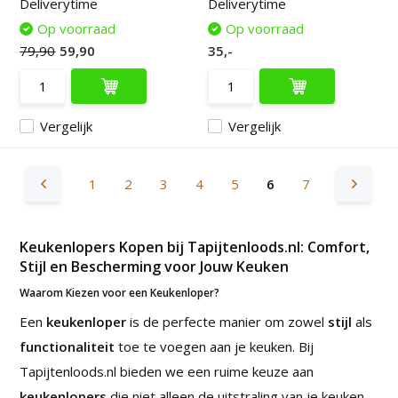
Deliverytime
Deliverytime
Op voorraad
Op voorraad
79,90
59,90
35,-
Vergelijk
Vergelijk
1
2
3
4
5
6
7
Keukenlopers Kopen bij Tapijtenloods.nl: Comfort,
Stijl en Bescherming voor Jouw Keuken
Waarom Kiezen voor een Keukenloper?
Een
keukenloper
is de perfecte manier om zowel
stijl
als
functionaliteit
toe te voegen aan je keuken. Bij
Tapijtenloods.nl bieden we een ruime keuze aan
keukenlopers
die niet alleen de uitstraling van je keuken