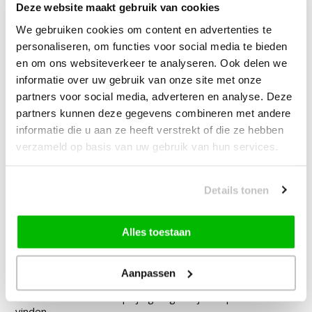
Deze website maakt gebruik van cookies
—
vanaf
10% korting
We gebruiken cookies om content en advertenties te
personaliseren, om functies voor social media te bieden
en om ons websiteverkeer te analyseren. Ook delen we
Muratap Samba Fluffy Badmat
informatie over uw gebruik van onze site met onze
Wasbaar & Anti-slip Grijs
partners voor social media, adverteren en analyse. Deze
partners kunnen deze gegevens combineren met andere
19,90
vanaf
10% korting
informatie die u aan ze heeft verstrekt of die ze hebben
verzameld op basis van uw gebruik van hun services.
35,00
Bundelkorting:
44,95
Je bespaart
9,95
Details tonen
Vink producten om toe te voegen
Alles toestaan
Aanpassen
Heb je een vraag over dit product?
Onze medewerker helpt je graag het juiste product te
vinden.