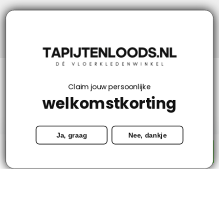
Niks missen? Volg ons!
Klantenservice
Claim jouw persoonlijke
welkomstkorting
Mijn account
Ja, graag
Nee, dankje
Categorieën
-
+
Toevoegen aan winkelwagen
Contact