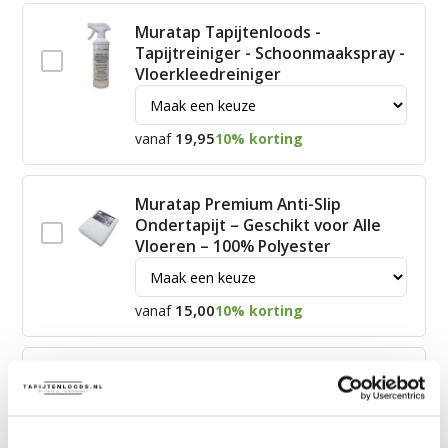
Muratap Tapijtenloods -
Tapijtreiniger - Schoonmaakspray -
Vloerkleedreiniger
19,95
vanaf
10% korting
Muratap Premium Anti-Slip
Ondertapijt – Geschikt voor Alle
Vloeren – 100% Polyester
15,00
vanaf
10% korting
James Vloerkleed Schoonmaakset
| Complete Reinigingsset voor
Tapijt