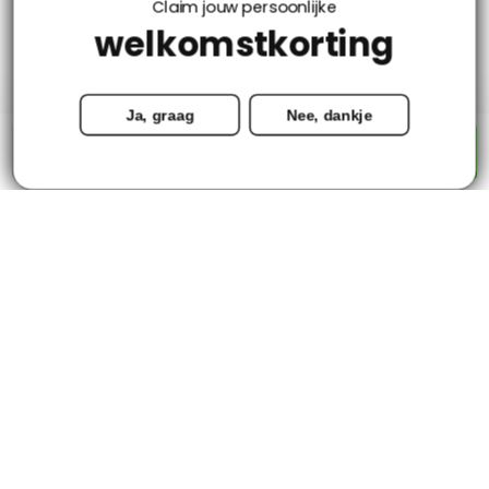
Claim jouw persoonlijke
welkomstkorting
Mijn account
Ja, graag
Nee, dankje
Categorieën
-
+
Toevoegen aan winkelwagen
Contact
© Copyright 2026 - Tapijtenloods.nl
Goedkope vloerkleden in alle soorten en maten
8,8
-
2800+ Reviews