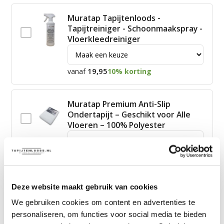
Muratap Tapijtenloods -
Tapijtreiniger - Schoonmaakspray -
Vloerkleedreiniger
19,95
vanaf
10% korting
Muratap Premium Anti-Slip
Ondertapijt – Geschikt voor Alle
Vloeren – 100% Polyester
15,00
vanaf
10% korting
Deze website maakt gebruik van cookies
James Vloerkleed Schoonmaakset
| Complete Reinigingsset voor
We gebruiken cookies om content en advertenties te
Tapijt
personaliseren, om functies voor social media te bieden