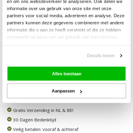
en om ons websiteverkeer te analyseren. Ook delen we
informatie over uw gebruik van onze site met onze
—
vanaf
10% korting
partners voor social media, adverteren en analyse. Deze
partners kunnen deze gegevens combineren met andere
39,00
Bundelkorting:
informatie die u aan ze heeft verstrekt of die ze hebben
verzameld op basis van uw gebruik van hun services.
Vink producten om toe te voegen
Details tonen
Heb je een vraag over dit product?
Alles toestaan
Onze medewerker helpt je graag het juiste product te
vinden.
Stuur mail of bel 085-2007065
Aanpassen
Door klanten beoordeeld met een 8,9!
Gratis Verzending in NL & BE!
30 Dagen Bedenktijd
Veilig betalen: vooraf & achteraf