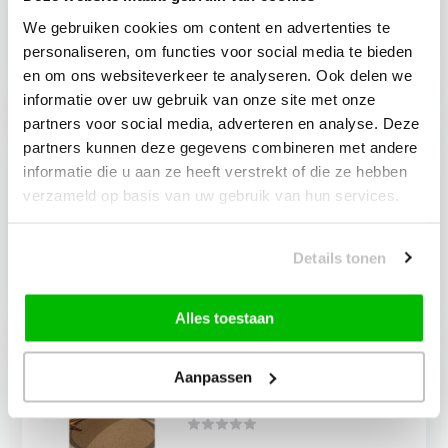
Deliverytime
We gebruiken cookies om content en advertenties te
Op voorraad
personaliseren, om functies voor social media te bieden
34,90
en om ons websiteverkeer te analyseren. Ook delen we
informatie over uw gebruik van onze site met onze
partners voor social media, adverteren en analyse. Deze
Buitenkleed - Brussels Costa
partners kunnen deze gegevens combineren met andere
Blocks Zwart Wit
informatie die u aan ze heeft verstrekt of die ze hebben
verzameld op basis van uw gebruik van hun services.
Deliverytime
Details tonen
Op voorraad
39,90
Alles toestaan
Timber Solid Rond
Aanpassen
Buitenkleed – Jute Look –
Weerbestendig – Beige