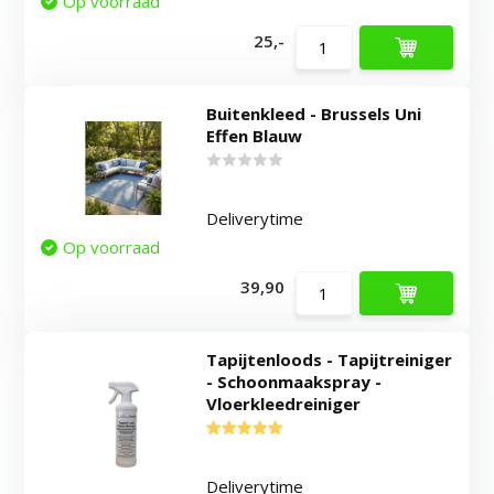
Op voorraad
25,-
Buitenkleed - Brussels Uni
Effen Blauw
Deliverytime
Op voorraad
39,90
Tapijtenloods - Tapijtreiniger
- Schoonmaakspray -
Vloerkleedreiniger
Deliverytime