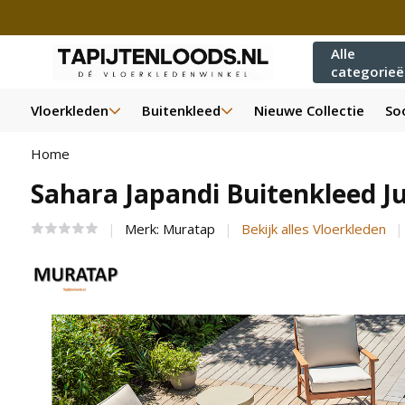
Alle
categorie
Vloerkleden
Buitenkleed
Nieuwe Collectie
Soo
Home
Sahara Japandi Buitenkleed J
Merk:
Muratap
Bekijk alles Vloerkleden