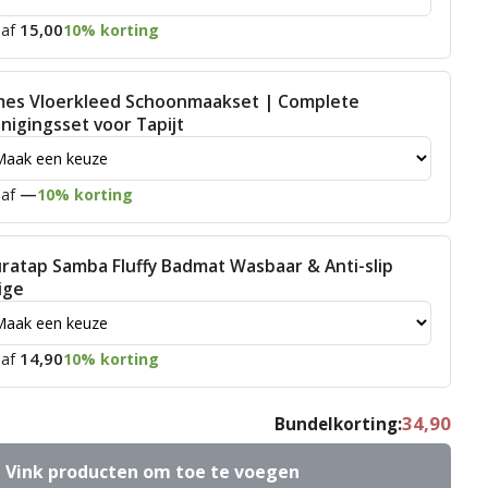
15,00
af
10% korting
mes Vloerkleed Schoonmaakset | Complete
inigingsset voor Tapijt
—
af
10% korting
ratap Samba Fluffy Badmat Wasbaar & Anti-slip
ige
14,90
af
10% korting
34,90
Bundelkorting:
Vink producten om toe te voegen