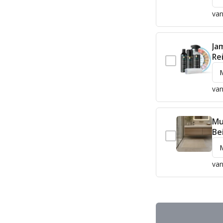
van
Ja
Re
van
Mu
Be
van