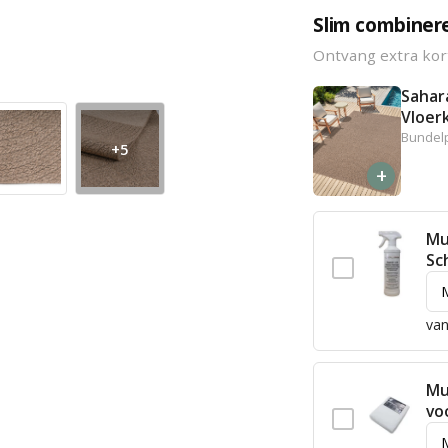
Slim combiner
Ontvang extra kor
Sahar
Vloer
Bundelp
+5
+
Mu
Sc
van
Mu
vo