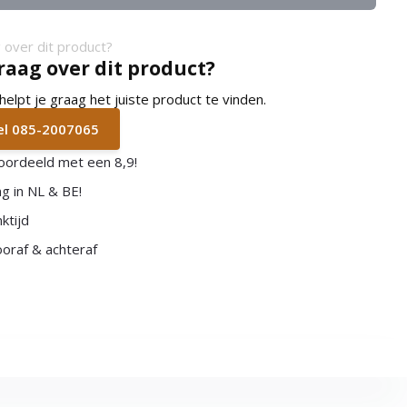
raag over dit product?
lpt je graag het juiste product te vinden.
bel 085-2007065
oordeeld met een 8,9!
g in NL & BE!
ktijd
vooraf & achteraf