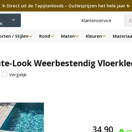
✨ Direct uit de Tapijtenloods – Outletprijzen het hele jaar ✨
Klantenservice
ën
rten / Stijlen
Rond
Maten
Kleuren
Materiaa
ute-Look Weerbestendig Vloerkle
Vergelijk
34,90
Op