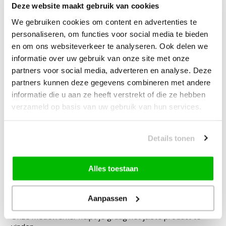
Deze website maakt gebruik van cookies
We gebruiken cookies om content en advertenties te
—
vanaf
10% korting
personaliseren, om functies voor social media te bieden
en om ons websiteverkeer te analyseren. Ook delen we
informatie over uw gebruik van onze site met onze
Muratap Samba Fluffy Badmat
partners voor social media, adverteren en analyse. Deze
Wasbaar & Anti-slip Grijs
partners kunnen deze gegevens combineren met andere
informatie die u aan ze heeft verstrekt of die ze hebben
19,90
vanaf
10% korting
verzameld op basis van uw gebruik van hun services.
49,95
Bundelkorting:
Details tonen
Vink producten om toe te voegen
Alles toestaan
Aanpassen
Heb je een vraag over dit product?
Onze medewerker helpt je graag het juiste product te