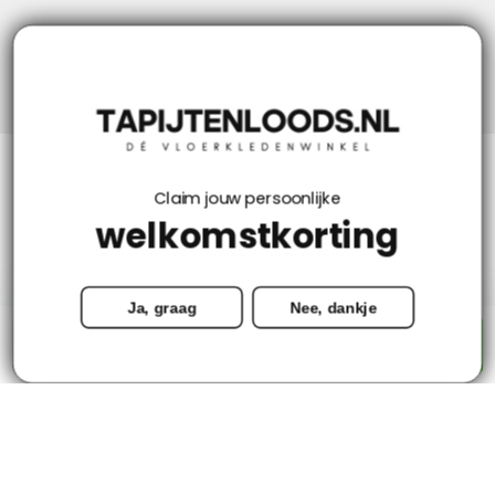
Niks missen? Volg ons!
Klantenservice
Claim jouw persoonlijke
welkomstkorting
Mijn account
Ja, graag
Nee, dankje
Categorieën
-
+
Toevoegen aan winkelwagen
Contact