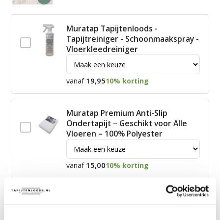
Muratap Tapijtenloods -
Tapijtreiniger - Schoonmaakspray -
Vloerkleedreiniger
19,95
vanaf
10% korting
Muratap Premium Anti-Slip
Ondertapijt – Geschikt voor Alle
Vloeren – 100% Polyester
15,00
vanaf
10% korting
James Vloerkleed Schoonmaakset
| Complete Reinigingsset voor
Tapijt