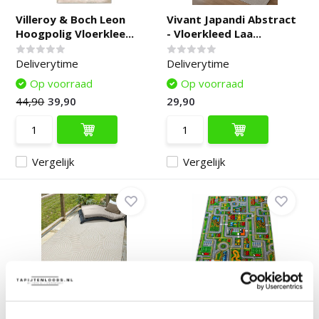
Villeroy & Boch Leon
Vivant Japandi Abstract
Hoogpolig Vloerklee...
- Vloerkleed Laa...
Deliverytime
Deliverytime
Op voorraad
Op voorraad
44,90
39,90
29,90
Vergelijk
Vergelijk
Berlin Japandi
Speelkleed Stad – Groot
Buitenkleed Crème
Kinderkleed met ...