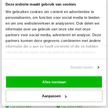
Deze website maakt gebruik van cookies
Deliverytime
Deliverytime
We gebruiken cookies om content en advertenties te
Op voorraad
Op voorraad
personaliseren, om functies voor social media te bieden
25,-
39,95
en om ons websiteverkeer te analyseren. Ook delen we
informatie over uw gebruik van onze site met onze
partners voor social media, adverteren en analyse. Deze
Vergelijk
Vergelijk
partners kunnen deze gegevens combineren met andere
informatie die u aan ze heeft verstrekt of die ze hebben
verzameld op basis van uw gebruik van hun services.
Details tonen
Alles toestaan
Loca Shaggy Vloerkleed
Elle Decoration Gemini
– Modern Uni Effe...
Buitenkleed Dubbe...
Aanpassen
Deliverytime
Deliverytime
Op voorraad
Op voorraad