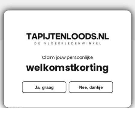
Niks missen? Volg ons!
Klantenservice
Claim jouw persoonlijke
welkomstkorting
Mijn account
Ja, graag
Nee, dankje
Categorieën
Contact