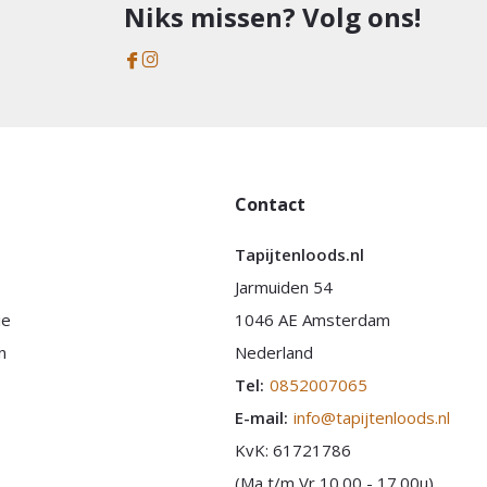
Niks missen? Volg ons!
Contact
Tapijtenloods.nl
Jarmuiden 54
ie
1046 AE Amsterdam
n
Nederland
Tel:
0852007065
E-mail:
info@tapijtenloods.nl
KvK: 61721786
(Ma t/m Vr 10.00 - 17.00u)