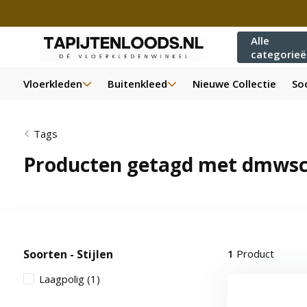
Alle
categorie
Vloerkleden
Buitenkleed
Nieuwe Collectie
Soo
Tags
Producten getagd met dmwsca
Soorten - Stijlen
1
Product
Laagpolig
(1)