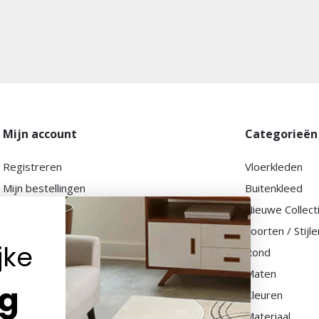
Mijn account
Categorieën
Registreren
Vloerkleden
Mijn bestellingen
Buitenkleed
Mijn tickets
Nieuwe Collect
Mijn verlanglijst
Soorten / Stijle
jke
Vergelijk producten
Rond
Maten
ng
Kleuren
Materiaal