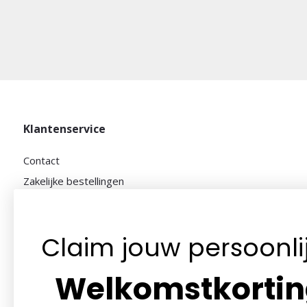
Klantenservice
Contact
Zakelijke bestellingen
Algemene voorwaarden
Privacybeleid
Claim jouw persoonli
Betaalmethoden
Retourneren
Welkomstkorti
Klantenservice
Herroepingsrecht / Bedenktijd