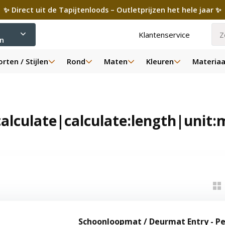
✨ Direct uit de Tapijtenloods – Outletprijzen het hele jaar ✨
Klantenservice
ën
rten / Stijlen
Rond
Maten
Kleuren
Materiaa
lculate|calculate:length|unit:
Schoonloopmat / Deurmat Entry - P