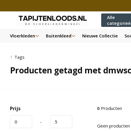
Alle
categorie
Vloerkleden
Buitenkleed
Nieuwe Collectie
Soo
Tags
Producten getagd met dmwsca
Prijs
0
Producten
-
Geen producten 