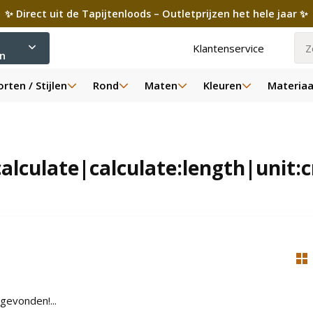
✨ Direct uit de Tapijtenloods – Outletprijzen het hele jaar ✨
Klantenservice
ën
rten / Stijlen
Rond
Maten
Kleuren
Materiaa
lculate|calculate:length|unit:
gevonden!...