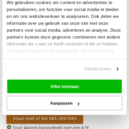
We gebruiken cookies om content en advertenties te
James Vloerkleed Schoonmaakset
| Complete Reinigingsset voor
personaliseren, om functies voor social media te bieden
Tapijt
en om ons websiteverkeer te analyseren. Ook delen we
informatie over uw gebruik van onze site met onze
partners voor social media, adverteren en analyse. Deze
—
vanaf
10% korting
partners kunnen deze gegevens combineren met andere
informatie die u aan ze heeft verstrekt of die ze hebben
89,90
verzameld op basis van uw gebruik van hun services.
Bundelkorting:
129,90
Je bespaart
40,00
Details tonen
Vink producten om toe te voegen
Alles toestaan
Heb je een vraag over dit product?
Aanpassen
Onze medewerker helpt je graag het juiste product te
vinden.
Stuur mail of bel 085-2007065
Door klanten beoordeeld met een 8,9!