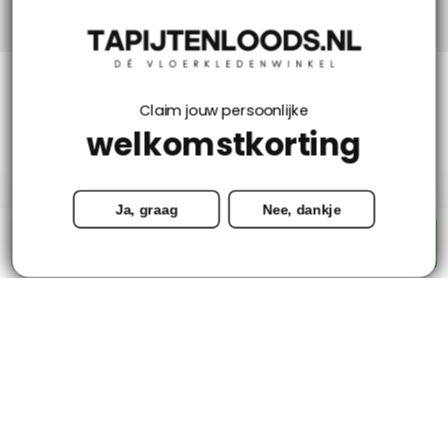
Klantenservice
Claim jouw persoonlijke
welkomstkorting
Mijn account
Ja, graag
Nee, dankje
Categorieën
-
+
Toevoegen aan winkelwagen
Contact
© Copyright 2026 - Tapijtenloods.nl
Goedkope vloerkleden in alle soorten en maten
8,8
-