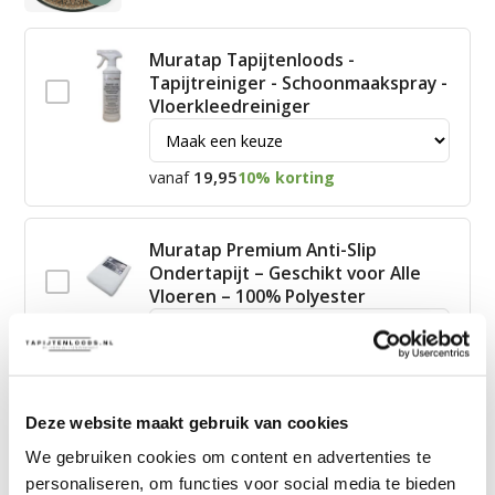
Muratap Tapijtenloods -
Tapijtreiniger - Schoonmaakspray -
Vloerkleedreiniger
19,95
vanaf
10% korting
Muratap Premium Anti-Slip
Ondertapijt – Geschikt voor Alle
Vloeren – 100% Polyester
15,00
vanaf
10% korting
Deze website maakt gebruik van cookies
James Vloerkleed Schoonmaakset
We gebruiken cookies om content en advertenties te
| Complete Reinigingsset voor
personaliseren, om functies voor social media te bieden
Tapijt