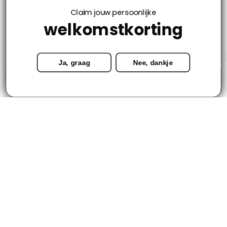
Klantenservice
Claim jouw persoonlijke
welkomstkorting
Mijn account
Ja, graag
Nee, dankje
Categorieën
-
+
Toevoegen aan winkelwagen
Contact
© Copyright 2026 - Tapijtenloods.nl
Goedkope vloerkleden in alle soorten en maten
8,8
-
2800+ Reviews