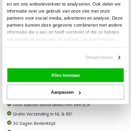
en om ons websiteverkeer te analyseren. Ook delen we
informatie over uw gebruik van onze site met onze
—
vanaf
10% korting
partners voor social media, adverteren en analyse. Deze
partners kunnen deze gegevens combineren met andere
informatie die u aan ze heeft verstrekt of die ze hebben
79,00
Bundelkorting:
verzameld op basis van uw gebruik van hun services.
Vink producten om toe te voegen
Details tonen
Heb je een vraag over dit product?
Alles toestaan
Onze medewerker helpt je graag het juiste product te
vinden.
Aanpassen
Stuur mail of bel 085-2007065
Door klanten beoordeeld met een 8,9!
Gratis Verzending in NL & BE!
30 Dagen Bedenktijd