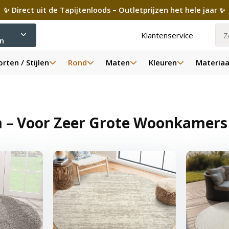
✨ Direct uit de Tapijtenloods – Outletprijzen het hele jaar ✨
Klantenservice
ën
rten / Stijlen
Rond
Maten
Kleuren
Materiaa
m – Voor Zeer Grote Woonkamers