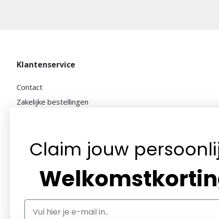
Klantenservice
Contact
Zakelijke bestellingen
Algemene voorwaarden
Privacybeleid
Claim jouw persoonli
Betaalmethoden
Retourneren
Welkomstkorti
Klantenservice
Herroepingsrecht / Bedenktijd
Klachtenregeling
Email