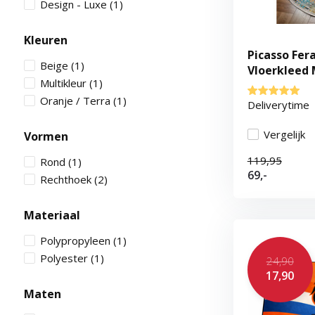
Design - Luxe
(1)
Kleuren
Picasso Fer
Beige
(1)
Vloerkleed 
Multikleur
(1)
Laagpolig
Oranje / Terra
(1)
Deliverytime
Vergelijk
Vormen
119,95
Rond
(1)
69,-
Rechthoek
(2)
Materiaal
Polypropyleen
(1)
Polyester
(1)
24,90
17,90
Maten