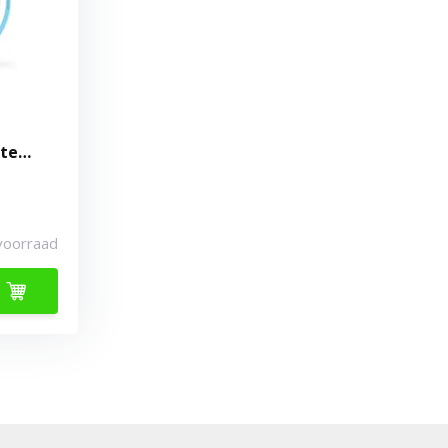
te
voorraad