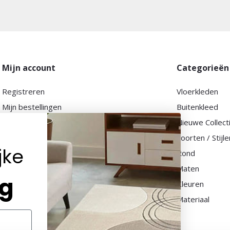
Mijn account
Categorieën
Registreren
Vloerkleden
Mijn bestellingen
Buitenkleed
Mijn tickets
Nieuwe Collect
Mijn verlanglijst
Soorten / Stijle
jke
Vergelijk producten
Rond
Maten
ng
Kleuren
Materiaal