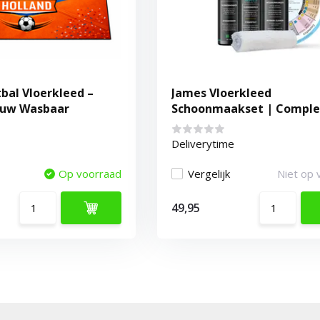
bal Vloerkleed –
James Vloerkleed
euw Wasbaar
Schoonmaakset | Comple
Reinigingsset voor Tapijt
Deliverytime
Op voorraad
Vergelijk
Niet op 
49,95