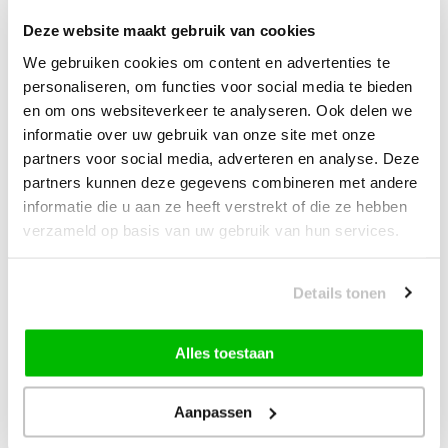
Tapijt
Deze website maakt gebruik van cookies
We gebruiken cookies om content en advertenties te
—
vanaf
10% korting
personaliseren, om functies voor social media te bieden
en om ons websiteverkeer te analyseren. Ook delen we
informatie over uw gebruik van onze site met onze
Muratap Samba Fluffy Badmat
partners voor social media, adverteren en analyse. Deze
Wasbaar & Anti-slip Grijs
partners kunnen deze gegevens combineren met andere
informatie die u aan ze heeft verstrekt of die ze hebben
19,90
vanaf
10% korting
verzameld op basis van uw gebruik van hun services.
49,00
Bundelkorting:
59,00
Details tonen
Je bespaart
10,00
Vink producten om toe te voegen
Alles toestaan
Aanpassen
Heb je een vraag over dit product?