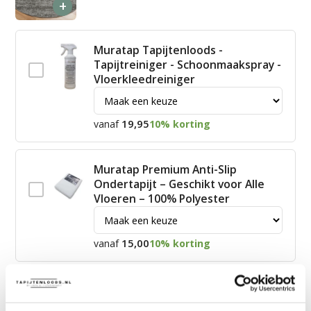
+
Muratap Tapijtenloods -
Tapijtreiniger - Schoonmaakspray -
Vloerkleedreiniger
19,95
vanaf
10% korting
Muratap Premium Anti-Slip
Ondertapijt – Geschikt voor Alle
Vloeren – 100% Polyester
15,00
vanaf
10% korting
James Vloerkleed Schoonmaakset
| Complete Reinigingsset voor