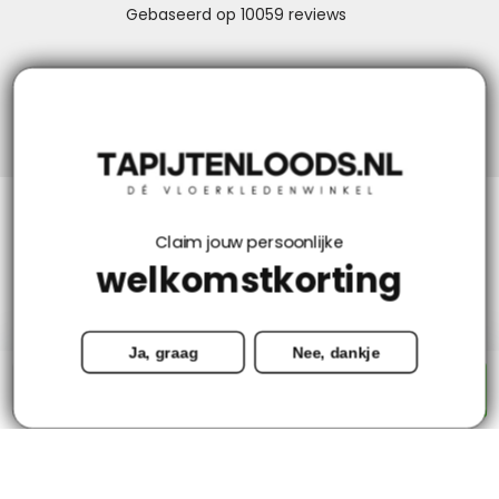
Niks missen? Volg ons!
Klantenservice
Claim jouw persoonlijke
welkomstkorting
Mijn account
Ja, graag
Nee, dankje
Categorieën
-
+
Toevoegen aan winkelwagen
Contact