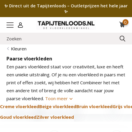
✨ Direct uit de Tapijtenloods – Outletprijzen het hele jaar
✨
0
Kleuren
Paarse vloerkleden
Een paars vloerkleed staat voor creativiteit, luxe en heeft
een unieke uitstraling. Of je nu een vloerkleed in paars met
print of effen zoekt, wij hebben het! Combineer het met
een andere tint of breng de volle aandacht naar jouw
paarse vloerkleed.
Toon meer
Creme vloerkleed
Beige vloerkleed
Bruin vloerkleed
Grijs vl
Goud vloerkleed
Zilver vloerkleed