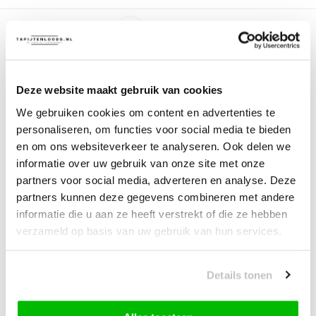
Deze website maakt gebruik van cookies
We gebruiken cookies om content en advertenties te
Basic Rond Shaggy Kader
personaliseren, om functies voor social media te bieden
vloerkleed Paars...
en om ons websiteverkeer te analyseren. Ook delen we
informatie over uw gebruik van onze site met onze
Deliverytime
partners voor social media, adverteren en analyse. Deze
Niet op voorraad
partners kunnen deze gegevens combineren met andere
49,95
35,-
informatie die u aan ze heeft verstrekt of die ze hebben
verzameld op basis van uw gebruik van hun services.
Vergelijk
Details tonen
Welke paarse vloerkleden passen bij mijn interieur?