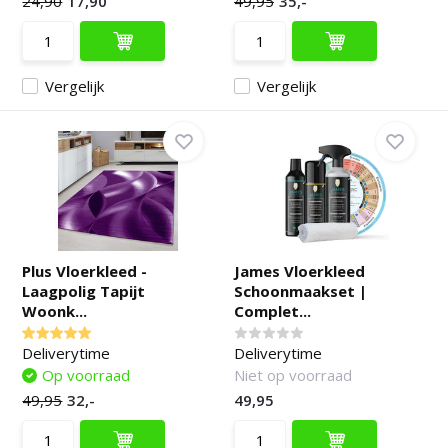
24,90
17,90
49,95
35,-
Vergelijk
Vergelijk
Plus Vloerkleed -
James Vloerkleed
Laagpolig Tapijt
Schoonmaakset |
Woonk...
Complet...
Deliverytime
Deliverytime
Op voorraad
Niet op voorraad
49,95
32,-
49,95