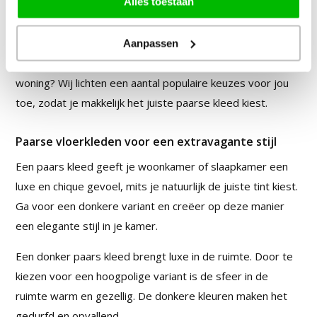
Alles toestaan
Paarse
vloerkleden
komen in ontzettend veel tinten,
materialen en formaten. Er is voor elke ruimte een
Aanpassen
geschikte variant, maar welke past er het beste in jouw
woning? Wij lichten een aantal populaire keuzes voor jou
toe, zodat je makkelijk het juiste paarse kleed kiest.
Paarse vloerkleden voor een extravagante stijl
Een paars kleed geeft je woonkamer of slaapkamer een
luxe en chique gevoel, mits je natuurlijk de juiste tint kiest.
Ga voor een donkere variant en creëer op deze manier
een elegante stijl in je kamer.
Een donker paars kleed brengt luxe in de ruimte. Door te
kiezen voor een hoogpolige variant is de sfeer in de
ruimte warm en gezellig. De donkere kleuren maken het
gedurfd en opvallend.