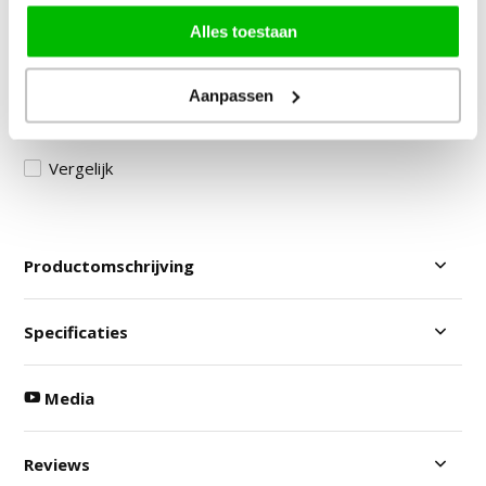
Door klanten beoordeeld met een 8,9!
Alles toestaan
Gratis Verzending in NL & BE!
30 Dagen Bedenktijd
Aanpassen
Veilig betalen: vooraf & achteraf
Vergelijk
Productomschrijving
Specificaties
Media
Reviews