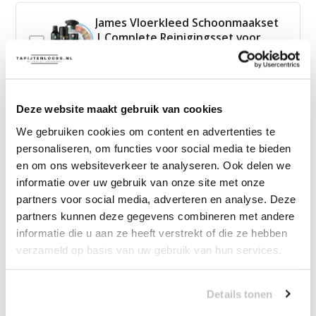
James Vloerkleed Schoonmaakset
| Complete Reinigingsset voor
Tapijt
—
vanaf
10% korting
Deze website maakt gebruik van cookies
We gebruiken cookies om content en advertenties te
25,00
Bundelkorting:
39,95
personaliseren, om functies voor social media te bieden
Je bespaart
14,95
en om ons websiteverkeer te analyseren. Ook delen we
informatie over uw gebruik van onze site met onze
Vink producten om toe te voegen
partners voor social media, adverteren en analyse. Deze
partners kunnen deze gegevens combineren met andere
informatie die u aan ze heeft verstrekt of die ze hebben
Heb je een vraag over dit product?
verzameld op basis van uw gebruik van hun services.
Onze medewerker helpt je graag het juiste product te
vinden.
Details tonen
Stuur mail of bel 085-2007065