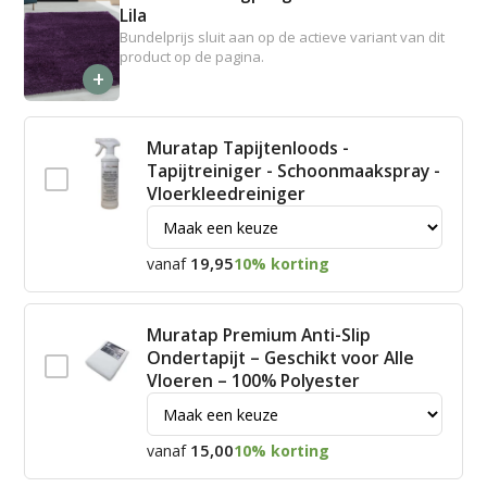
Lila
Bundelprijs sluit aan op de actieve variant van dit
product op de pagina.
+
Muratap Tapijtenloods -
Tapijtreiniger - Schoonmaakspray -
Vloerkleedreiniger
19,95
vanaf
10% korting
Muratap Premium Anti-Slip
Ondertapijt – Geschikt voor Alle
Vloeren – 100% Polyester
15,00
vanaf
10% korting