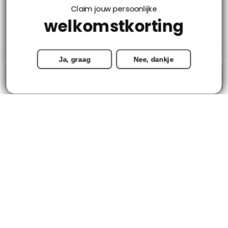
Claim jouw persoonlijke
welkomstkorting
Mijn account
Ja, graag
Nee, dankje
Categorieën
-
+
Toevoegen aan winkelwagen
Contact
© Copyright 2026 - Tapijtenloods.nl
Goedkope vloerkleden in alle soorten en maten
8,8
-
2800+ Reviews