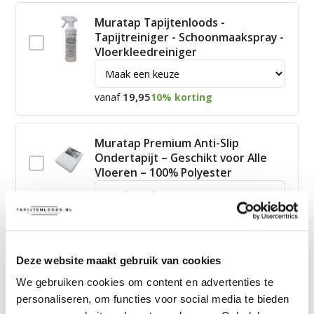
Muratap Tapijtenloods -
Tapijtreiniger - Schoonmaakspray -
Vloerkleedreiniger
19,95
vanaf
10% korting
Muratap Premium Anti-Slip
Ondertapijt – Geschikt voor Alle
Vloeren – 100% Polyester
15,00
vanaf
10% korting
Deze website maakt gebruik van cookies
James Vloerkleed Schoonmaakset
| Complete Reinigingsset voor
We gebruiken cookies om content en advertenties te
Tapijt
personaliseren, om functies voor social media te bieden