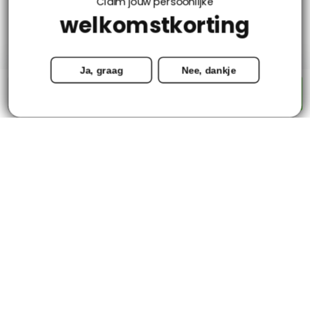
Claim jouw persoonlijke
welkomstkorting
Mijn account
Ja, graag
Nee, dankje
Categorieën
-
+
Toevoegen aan winkelwagen
Contact
© Copyright 2026 - Tapijtenloods.nl
Goedkope vloerkleden in alle soorten en maten
8,8
-
2800+ Reviews