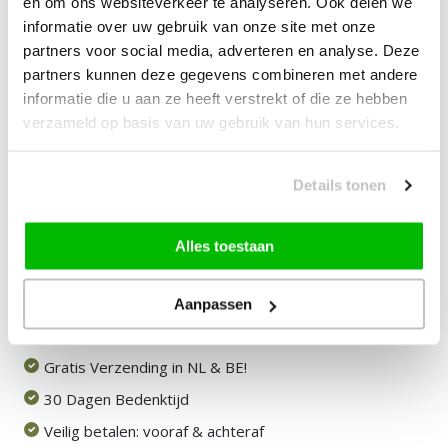
en om ons websiteverkeer te analyseren. Ook delen we
informatie over uw gebruik van onze site met onze
—
vanaf
10% korting
partners voor social media, adverteren en analyse. Deze
partners kunnen deze gegevens combineren met andere
39,90
Bundelkorting:
informatie die u aan ze heeft verstrekt of die ze hebben
verzameld op basis van uw gebruik van hun services.
Vink producten om toe te voegen
Details tonen
Heb je een vraag over dit product?
Alles toestaan
Onze medewerker helpt je graag het juiste product te
vinden.
Stuur mail of bel 085-2007065
Aanpassen
Door klanten beoordeeld met een 8,9!
Gratis Verzending in NL & BE!
30 Dagen Bedenktijd
Veilig betalen: vooraf & achteraf