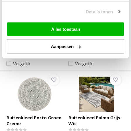
Buitenkleed Vintage
Rond Voetbal Vloerkleed
Cebu Grijs Creme
Zwart Wit
Details tonen
Deliverytime
Deliverytime
Alles toestaan
Op voorraad
Op voorraad
69,90
39,90
Aanpassen
Vergelijk
Vergelijk
Buitenkleed Porto Groen
Buitenkleed Palma Grijs
Creme
Wit