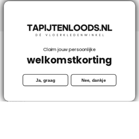
Niks missen? Volg ons!
Klantenservice
Claim jouw persoonlijke
welkomstkorting
Mijn account
Ja, graag
Nee, dankje
Categorieën
Contact