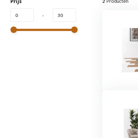
Prijs
2
Producten
-