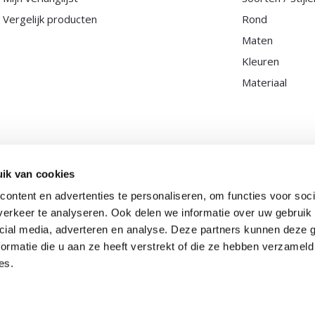
Vergelijk producten
Rond
Maten
Kleuren
Materiaal
ik van cookies
ontent en advertenties te personaliseren, om functies voor soci
erkeer te analyseren. Ook delen we informatie over uw gebruik 
cial media, adverteren en analyse. Deze partners kunnen deze
ormatie die u aan ze heeft verstrekt of die ze hebben verzameld
© Copyright 2026 - Tapijtenloods.nl
es.
Goedkope vloerkleden in alle soorten en maten
8,8
-
2800+ Reviews