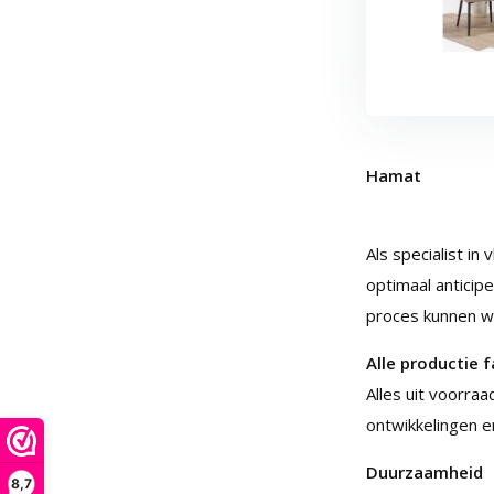
Hamat
Als specialist i
optimaal anticip
proces kunnen wi
Alle productie f
Alles uit voorraa
ontwikkelingen e
Duurzaamheid
8,7