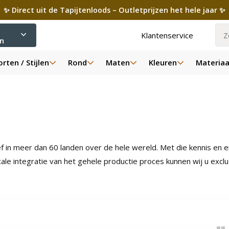
✨ Direct uit de Tapijtenloods – Outletprijzen het hele jaar ✨
Klantenservice
ën
rten / Stijlen
Rond
Maten
Kleuren
Materiaa
ef in meer dan 60 landen over de hele wereld. Met die kennis en 
ale integratie van het gehele productie proces kunnen wij u excl