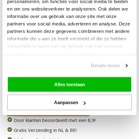
| Complete Reinigingsset voor
personaliseren, om functies voor social media te bieden
Tapijt
en om ons websiteverkeer te analyseren. Ook delen we
informatie over uw gebruik van onze site met onze
partners voor social media, adverteren en analyse. Deze
—
vanaf
10% korting
partners kunnen deze gegevens combineren met andere
informatie die u aan ze heeft verstrekt of die ze hebben
89,90
Bundelkorting:
verzameld op basis van uw gebruik van hun services.
Vink producten om toe te voegen
Details tonen
Alles toestaan
Heb je een vraag over dit product?
Onze medewerker helpt je graag het juiste product te
vinden.
Aanpassen
Stuur mail of bel 085-2007065
Door klanten beoordeeld met een 8,9!
Gratis Verzending in NL & BE!