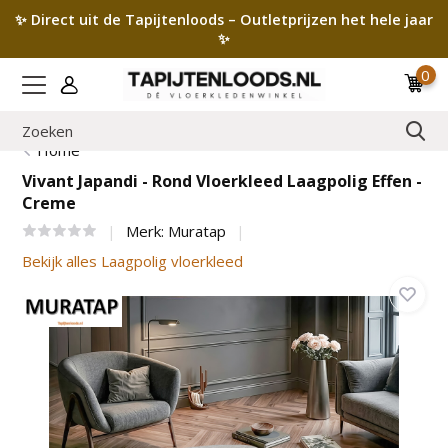
✨ Direct uit de Tapijtenloods – Outletprijzen het hele jaar
✨
0
Home
Vivant Japandi - Rond Vloerkleed Laagpolig Effen -
Creme
Merk:
Muratap
Bekijk alles Laagpolig vloerkleed