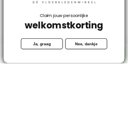
Klantenservice
Claim jouw persoonlijke
welkomstkorting
Mijn account
Ja, graag
Nee, dankje
Categorieën
-
+
Toevoegen aan winkelwagen
Contact
© Copyright 2026 - Tapijtenloods.nl
Goedkope vloerkleden in alle soorten en maten
8,8
-
2800+ Reviews