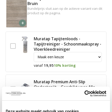
Bruin
Bundelprijs sluit aan op de actieve variant van dit
product op de pagina.
+
Muratap Tapijtenloods -
Tapijtreiniger - Schoonmaakspray -
Vloerkleedreiniger
19,95
vanaf
10% korting
Muratap Premium Anti-Slip
Ondertapijt – Geschikt voor Alle
Vloeren – 100% Polyester
15,00
vanaf
10% korting
Deze website maakt gebruik van cookies