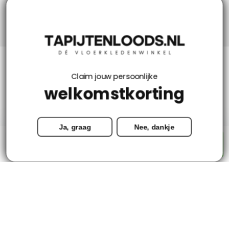
Niks missen? Volg ons!
Klantenservice
Claim jouw persoonlijke
welkomstkorting
Mijn account
Ja, graag
Nee, dankje
Categorieën
-
+
Toevoegen aan winkelwagen
Contact