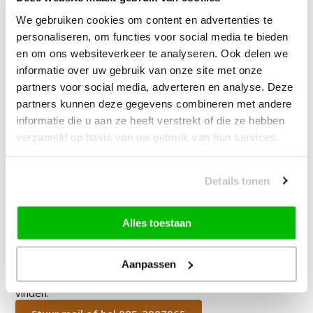
We gebruiken cookies om content en advertenties te
James Vloerkleed Schoonmaakset
personaliseren, om functies voor social media te bieden
| Complete Reinigingsset voor
en om ons websiteverkeer te analyseren. Ook delen we
Tapijt
informatie over uw gebruik van onze site met onze
partners voor social media, adverteren en analyse. Deze
partners kunnen deze gegevens combineren met andere
—
vanaf
10% korting
informatie die u aan ze heeft verstrekt of die ze hebben
verzameld op basis van uw gebruik van hun services.
64,90
Bundelkorting:
89,90
Je bespaart
25,00
Details tonen
Vink producten om toe te voegen
Alles toestaan
Heb je een vraag over dit product?
Aanpassen
Onze medewerker helpt je graag het juiste product te
vinden.