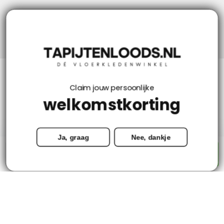
Niks missen? Volg ons!
Klantenservice
Claim jouw persoonlijke
welkomstkorting
Mijn account
Ja, graag
Nee, dankje
Categorieën
-
+
Toevoegen aan winkelwagen
Contact