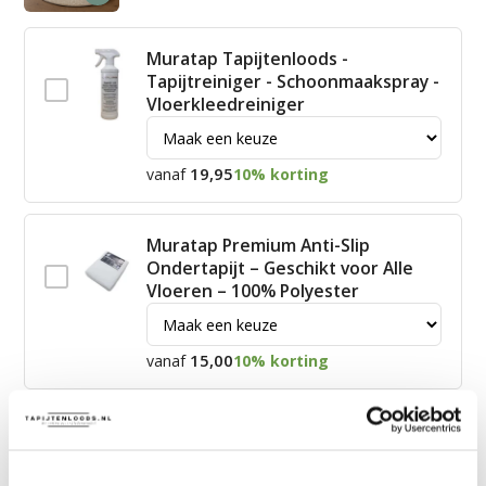
Muratap Tapijtenloods -
Tapijtreiniger - Schoonmaakspray -
Vloerkleedreiniger
19,95
vanaf
10% korting
Muratap Premium Anti-Slip
Ondertapijt – Geschikt voor Alle
Vloeren – 100% Polyester
15,00
vanaf
10% korting
James Vloerkleed Schoonmaakset
| Complete Reinigingsset voor
Tapijt