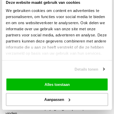
Deze website maakt gebruik van cookies
We gebruiken cookies om content en advertenties te
—
vanaf
10% korting
personaliseren, om functies voor social media te bieden
en om ons websiteverkeer te analyseren. Ook delen we
informatie over uw gebruik van onze site met onze
Muratap Samba Fluffy Badmat
partners voor social media, adverteren en analyse. Deze
Wasbaar & Anti-slip Beige
partners kunnen deze gegevens combineren met andere
informatie die u aan ze heeft verstrekt of die ze hebben
14,90
vanaf
10% korting
verzameld op basis van uw gebruik van hun services.
79,90
Bundelkorting:
Details tonen
Vink producten om toe te voegen
Alles toestaan
Aanpassen
Heb je een vraag over dit product?
Onze medewerker helpt je graag het juiste product te
vinden.