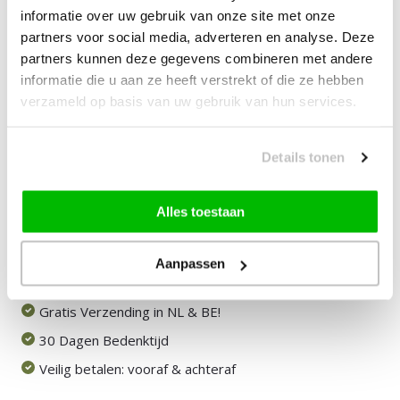
—
vanaf
10% korting
informatie over uw gebruik van onze site met onze
partners voor social media, adverteren en analyse. Deze
partners kunnen deze gegevens combineren met andere
49,00
Bundelkorting:
informatie die u aan ze heeft verstrekt of die ze hebben
verzameld op basis van uw gebruik van hun services.
Vink producten om toe te voegen
Details tonen
Heb je een vraag over dit product?
Onze medewerker helpt je graag het juiste product te
Alles toestaan
vinden.
Stuur mail of bel 085-2007065
Aanpassen
Door klanten beoordeeld met een 8,9!
Gratis Verzending in NL & BE!
30 Dagen Bedenktijd
Veilig betalen: vooraf & achteraf