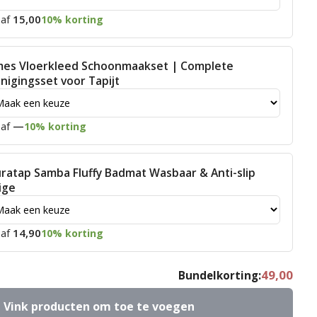
15,00
af
10% korting
mes Vloerkleed Schoonmaakset | Complete
inigingsset voor Tapijt
—
af
10% korting
ratap Samba Fluffy Badmat Wasbaar & Anti-slip
ige
14,90
af
10% korting
49,00
Bundelkorting:
Vink producten om toe te voegen