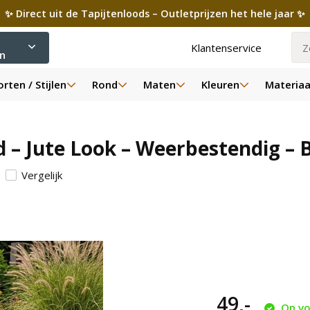
✨ Direct uit de Tapijtenloods – Outletprijzen het hele jaar ✨
Klantenservice
ën
rten / Stijlen
Rond
Maten
Kleuren
Materiaa
 – Jute Look – Weerbestendig – 
Vergelijk
49,-
Op vo