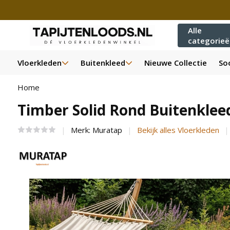
Alle
categorie
Vloerkleden
Buitenkleed
Nieuwe Collectie
Soo
Home
Timber Solid Rond Buitenkleed
Merk:
Muratap
Bekijk alles Vloerkleden