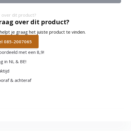
raag over dit product?
lpt je graag het juiste product te vinden.
bel 085-2007065
oordeeld met een 8,9!
g in NL & BE!
ktijd
vooraf & achteraf