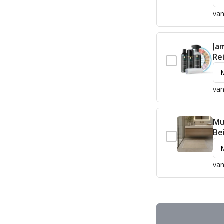
van
Ja
Re
van
Mu
Be
van