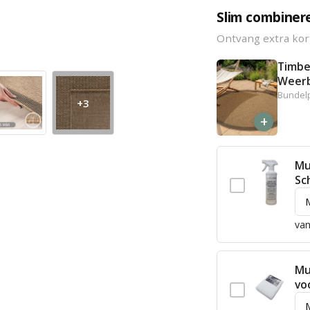
Slim combiner
Ontvang extra kor
Timbe
Weerb
Bundelp
+3
+
Mu
Sc
van
Mu
vo