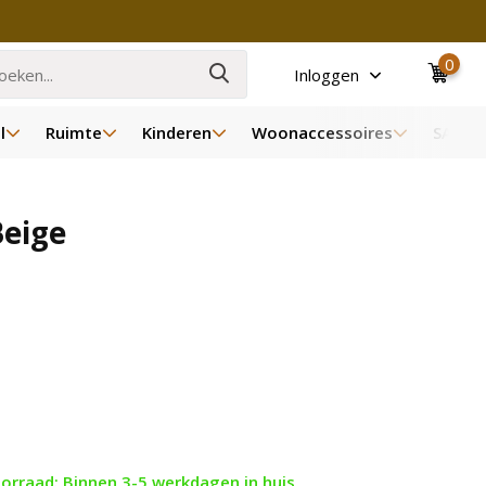
0
Inloggen
l
Ruimte
Kinderen
Woonaccessoires
SALE
Beige
orraad: Binnen 3-5 werkdagen in huis