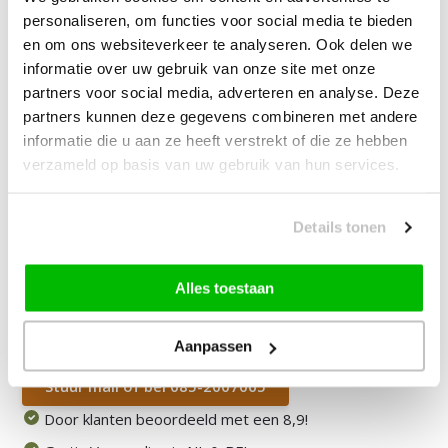
| Complete Reinigingsset voor
personaliseren, om functies voor social media te bieden
Tapijt
en om ons websiteverkeer te analyseren. Ook delen we
informatie over uw gebruik van onze site met onze
partners voor social media, adverteren en analyse. Deze
—
vanaf
10% korting
partners kunnen deze gegevens combineren met andere
informatie die u aan ze heeft verstrekt of die ze hebben
199,90
Bundelkorting:
219,90
verzameld op basis van uw gebruik van hun services.
Je bespaart
20,00
Vink producten om toe te voegen
Details tonen
Alles toestaan
Heb je een vraag over dit product?
Onze medewerker helpt je graag het juiste product te
Aanpassen
vinden.
Stuur mail of bel 085-2007065
Door klanten beoordeeld met een 8,9!