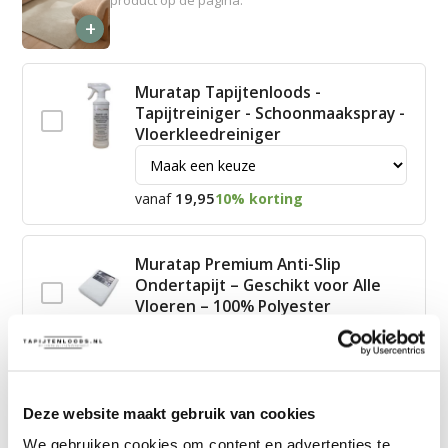
+
Muratap Tapijtenloods -
Tapijtreiniger - Schoonmaakspray -
Vloerkleedreiniger
19,95
vanaf
10% korting
Muratap Premium Anti-Slip
Ondertapijt – Geschikt voor Alle
Vloeren – 100% Polyester
15,00
vanaf
10% korting
Deze website maakt gebruik van cookies
James Vloerkleed Schoonmaakset
We gebruiken cookies om content en advertenties te