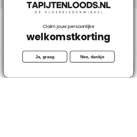
Klantenservice
Claim jouw persoonlijke
welkomstkorting
Mijn account
Ja, graag
Nee, dankje
Categorieën
-
+
Toevoegen aan winkelwagen
Contact
© Copyright 2026 - Tapijtenloods.nl
Goedkope vloerkleden in alle soorten en maten
8,8
-
2800+ Reviews