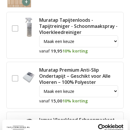
+
Muratap Tapijtenloods -
Tapijtreiniger - Schoonmaakspray -
Vloerkleedreiniger
19,95
vanaf
10% korting
Muratap Premium Anti-Slip
Ondertapijt – Geschikt voor Alle
Vloeren – 100% Polyester
15,00
vanaf
10% korting
James Vloerkleed Schoonmaakset
| Complete Reinigingsset voor