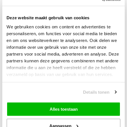
Tapijt
Deze website maakt gebruik van cookies
—
vanaf
10% korting
We gebruiken cookies om content en advertenties te
personaliseren, om functies voor social media te bieden
59,90
Bundelkorting:
79,90
en om ons websiteverkeer te analyseren. Ook delen we
Je bespaart
20,00
informatie over uw gebruik van onze site met onze
partners voor social media, adverteren en analyse. Deze
Vink producten om toe te voegen
partners kunnen deze gegevens combineren met andere
informatie die u aan ze heeft verstrekt of die ze hebben
verzameld op basis van uw gebruik van hun services.
Heb je een vraag over dit product?
Onze medewerker helpt je graag het juiste product te
Details tonen
vinden.
Stuur mail of bel 085-2007065
Alles toestaan
Door klanten beoordeeld met een 8,9!
Gratis Verzending in NL & BE!
Aanpassen