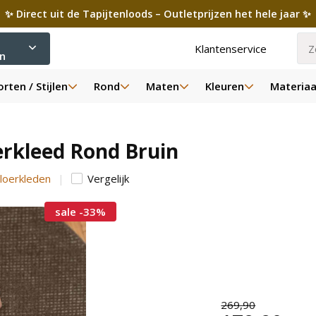
✨ Direct uit de Tapijtenloods – Outletprijzen het hele jaar ✨
Klantenservice
ën
rten / Stijlen
Rond
Maten
Kleuren
Materiaa
erkleed Rond Bruin
Vloerkleden
Vergelijk
sale -33%
269,90