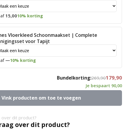
15,00
af
10% korting
mes Vloerkleed Schoonmaakset | Complete
inigingsset voor Tapijt
—
af
10% korting
179,90
Bundelkorting:
269,90
Je bespaart
90,00
Vink producten om toe te voegen
raag over dit product?