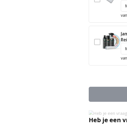
van
Ja
Re
van
Heb je een v