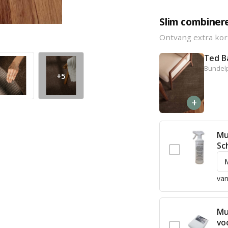
Slim combiner
Ontvang extra kor
Ted B
Bundelp
+5
+
Mu
Sc
van
Mu
vo