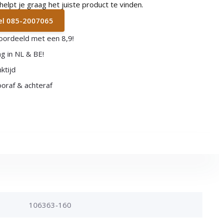
lpt je graag het juiste product te vinden.
bel 085-2007065
oordeeld met een 8,9!
g in NL & BE!
ktijd
vooraf & achteraf
106363-160