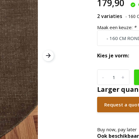
179,90
2 variaties
- 160
Maak een keuze:
*
Kies je vorm:
-
+
Larger quan
Request a quo
Buy now, pay later
Ook beschikbaar 