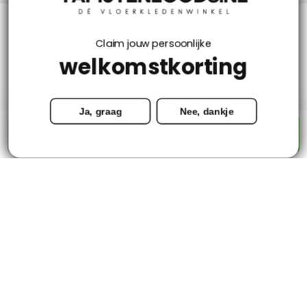
Klantenservice
Claim jouw persoonlijke
welkomstkorting
Mijn account
Ja, graag
Nee, dankje
Categorieën
-
+
Toevoegen aan winkelwagen
Contact
© Copyright 2026 - Tapijtenloods.nl
Goedkope vloerkleden in alle soorten en maten
8,8
-
2800+ Reviews