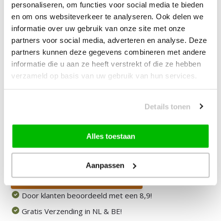
Tapijt
personaliseren, om functies voor social media te bieden
en om ons websiteverkeer te analyseren. Ook delen we
informatie over uw gebruik van onze site met onze
—
vanaf
10% korting
partners voor social media, adverteren en analyse. Deze
partners kunnen deze gegevens combineren met andere
129,90
informatie die u aan ze heeft verstrekt of die ze hebben
Bundelkorting:
209,90
verzameld op basis van uw gebruik van hun services.
Je bespaart
80,00
Vink producten om toe te voegen
Details tonen
Alles toestaan
Heb je een vraag over dit product?
Onze medewerker helpt je graag het juiste product te
vinden.
Aanpassen
Stuur mail of bel 085-2007065
Door klanten beoordeeld met een 8,9!
Gratis Verzending in NL & BE!