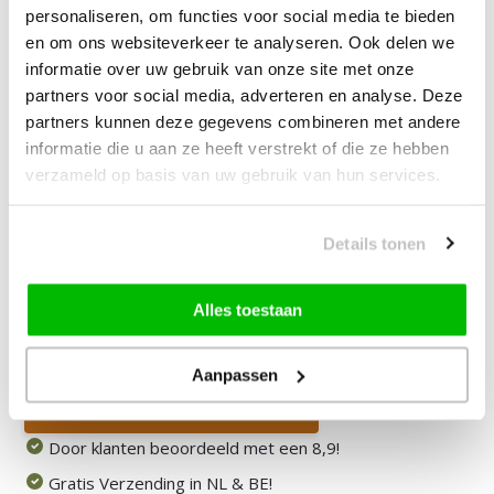
personaliseren, om functies voor social media te bieden
Tapijt
en om ons websiteverkeer te analyseren. Ook delen we
informatie over uw gebruik van onze site met onze
—
vanaf
10% korting
partners voor social media, adverteren en analyse. Deze
partners kunnen deze gegevens combineren met andere
informatie die u aan ze heeft verstrekt of die ze hebben
35,00
Bundelkorting:
49,95
verzameld op basis van uw gebruik van hun services.
Je bespaart
14,95
Vink producten om toe te voegen
Details tonen
Alles toestaan
Heb je een vraag over dit product?
Onze medewerker helpt je graag het juiste product te
Aanpassen
vinden.
Stuur mail of bel 085-2007065
Door klanten beoordeeld met een 8,9!
Gratis Verzending in NL & BE!