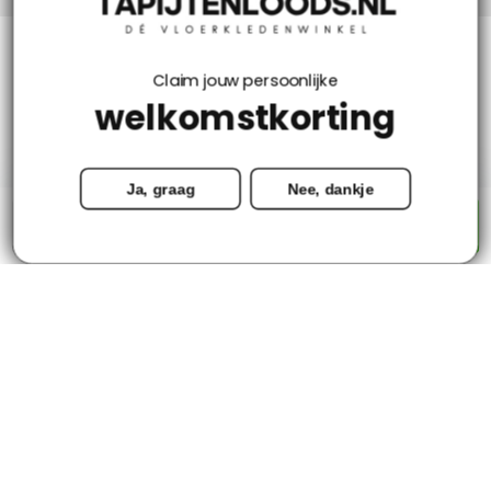
Klantenservice
Claim jouw persoonlijke
welkomstkorting
Mijn account
Ja, graag
Nee, dankje
Categorieën
-
+
Toevoegen aan winkelwagen
Contact
© Copyright 2026 - Tapijtenloods.nl
Goedkope vloerkleden in alle soorten en maten
8,8
-
2800+ Reviews