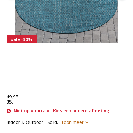
sale -30%
49,95
35,-
Niet op voorraad: Kies een andere afmeting.
Indoor & Outdoor - Solid...
Toon meer