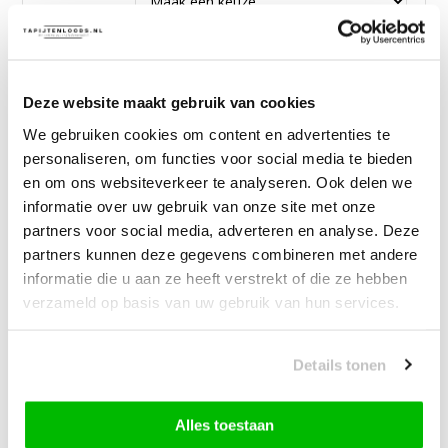
—
vanaf
10% korting
49,00
Bundelkorting:
69,95
Deze website maakt gebruik van cookies
Je bespaart
20,95
We gebruiken cookies om content en advertenties te
personaliseren, om functies voor social media te bieden
Vink producten om toe te voegen
en om ons websiteverkeer te analyseren. Ook delen we
informatie over uw gebruik van onze site met onze
partners voor social media, adverteren en analyse. Deze
Heb je een vraag over dit product?
partners kunnen deze gegevens combineren met andere
Onze medewerker helpt je graag het juiste product te
informatie die u aan ze heeft verstrekt of die ze hebben
vinden.
verzameld op basis van uw gebruik van hun services.
Stuur mail of bel 085-2007065
Door klanten beoordeeld met een 8,9!
Details tonen
Gratis Verzending in NL & BE!
30 Dagen Bedenktijd
Alles toestaan