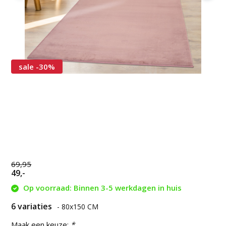
sale -30%
69,95
49,-
Op voorraad: Binnen 3-5 werkdagen in huis
6 variaties
- 80x150 CM
Maak een keuze:
*