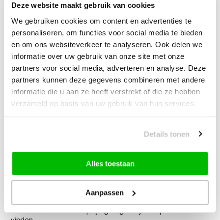
Deze website maakt gebruik van cookies
—
vanaf
10% korting
We gebruiken cookies om content en advertenties te
personaliseren, om functies voor social media te bieden
en om ons websiteverkeer te analyseren. Ook delen we
Muratap Samba Fluffy Badmat
informatie over uw gebruik van onze site met onze
Wasbaar & Anti-slip Beige
partners voor social media, adverteren en analyse. Deze
partners kunnen deze gegevens combineren met andere
14,90
vanaf
10% korting
informatie die u aan ze heeft verstrekt of die ze hebben
verzameld op basis van uw gebruik van hun services.
29,00
Bundelkorting:
39,95
Je bespaart
10,95
Details tonen
Vink producten om toe te voegen
Alles toestaan
Aanpassen
Heb je een vraag over dit product?
Onze medewerker helpt je graag het juiste product te
vinden.