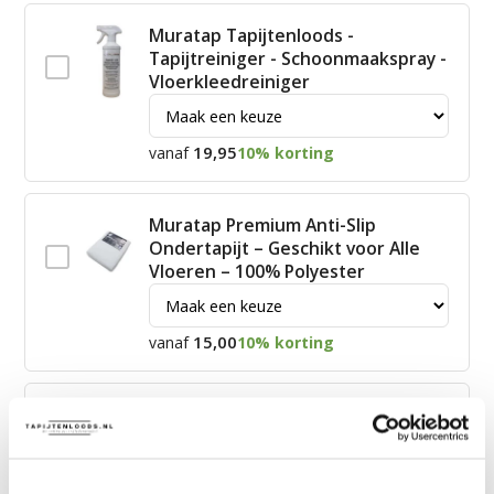
Muratap Tapijtenloods -
Tapijtreiniger - Schoonmaakspray -
Vloerkleedreiniger
19,95
vanaf
10% korting
Muratap Premium Anti-Slip
Ondertapijt – Geschikt voor Alle
Vloeren – 100% Polyester
15,00
vanaf
10% korting
James Vloerkleed Schoonmaakset
| Complete Reinigingsset voor
Tapijt