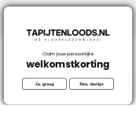
Niks missen? Volg ons!
Klantenservice
Claim jouw persoonlijke
welkomstkorting
Mijn account
Ja, graag
Nee, dankje
Categorieën
-
+
Toevoegen aan winkelwagen
Contact