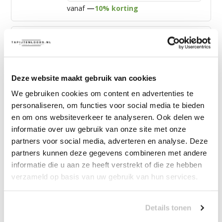
—
vanaf
10% korting
Muratap Samba Fluffy Badmat
Wasbaar & Anti-slip Grijs
Deze website maakt gebruik van cookies
19,90
vanaf
10% korting
We gebruiken cookies om content en advertenties te
personaliseren, om functies voor social media te bieden
35,00
Bundelkorting:
en om ons websiteverkeer te analyseren. Ook delen we
informatie over uw gebruik van onze site met onze
Vink producten om toe te voegen
partners voor social media, adverteren en analyse. Deze
partners kunnen deze gegevens combineren met andere
informatie die u aan ze heeft verstrekt of die ze hebben
Heb je een vraag over dit product?
verzameld op basis van uw gebruik van hun services.
Onze medewerker helpt je graag het juiste product te
vinden.
Details tonen
Stuur mail of bel 085-2007065