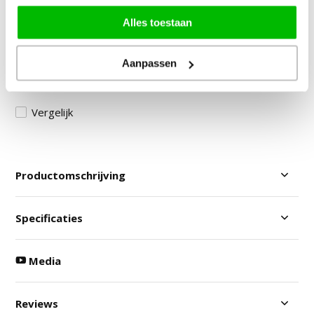
Door klanten beoordeeld met een 8,9!
Alles toestaan
Gratis Verzending in NL & BE!
30 Dagen Bedenktijd
Aanpassen
Veilig betalen: vooraf & achteraf
Vergelijk
Productomschrijving
Specificaties
Media
Reviews