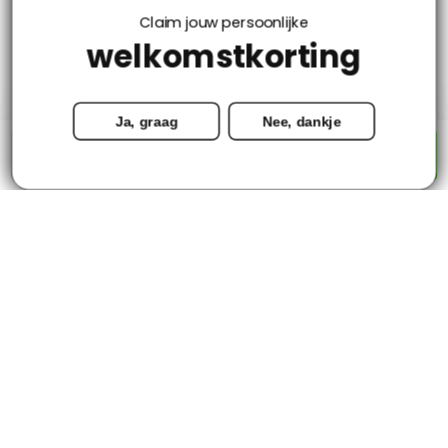
Klantenservice
Claim jouw persoonlijke
welkomstkorting
Mijn account
Ja, graag
Nee, dankje
Categorieën
-
+
Toevoegen aan winkelwagen
Contact
© Copyright 2026 - Tapijtenloods.nl
Goedkope vloerkleden in alle soorten en maten
8,8
-
2800+ Reviews