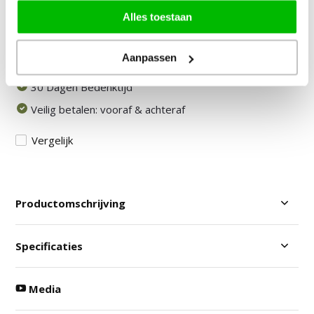
Alles toestaan
Stuur mail of bel 085-2007065
Door klanten beoordeeld met een 8,9!
Aanpassen
Gratis Verzending in NL & BE!
30 Dagen Bedenktijd
Veilig betalen: vooraf & achteraf
Vergelijk
Productomschrijving
Specificaties
Media