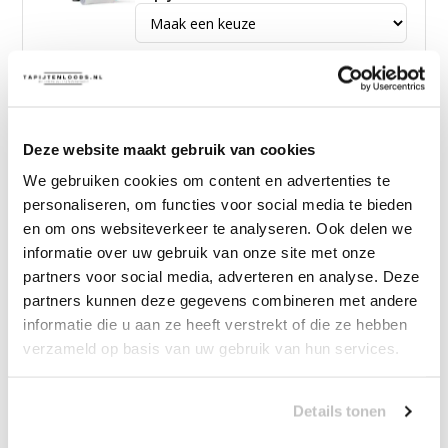
—
vanaf
10% korting
Muratap Samba Fluffy Badmat
Wasbaar & Anti-slip Grijs
Deze website maakt gebruik van cookies
We gebruiken cookies om content en advertenties te
personaliseren, om functies voor social media te bieden
19,90
vanaf
10% korting
en om ons websiteverkeer te analyseren. Ook delen we
informatie over uw gebruik van onze site met onze
29,95
Bundelkorting:
partners voor social media, adverteren en analyse. Deze
partners kunnen deze gegevens combineren met andere
Vink producten om toe te voegen
informatie die u aan ze heeft verstrekt of die ze hebben
verzameld op basis van uw gebruik van hun services.
Heb je een vraag over dit product?
Details tonen
Onze medewerker helpt je graag het juiste product te
vinden.