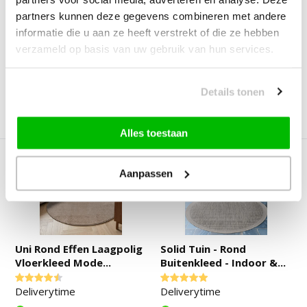
partners kunnen deze gegevens combineren met andere
Deliverytime
Deliverytime
informatie die u aan ze heeft verstrekt of die ze hebben
Op voorraad
Op voorraad
verzameld op basis van uw gebruik van hun services.
99,90
39,95
29,90
Details tonen
Vergelijk
Vergelijk
Alles toestaan
Aanpassen
Uni Rond Effen Laagpolig
Solid Tuin - Rond
Vloerkleed Mode...
Buitenkleed - Indoor &...
Deliverytime
Deliverytime