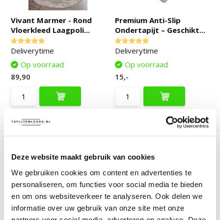
Vivant Marmer - Rond
Premium Anti-Slip
Vloerkleed Laagpoli...
Ondertapijt – Geschikt...
Deliverytime
Deliverytime
Op voorraad
Op voorraad
89,90
15,-
Vergelijk
Vergelijk
Deze website maakt gebruik van cookies
We gebruiken cookies om content en advertenties te
personaliseren, om functies voor social media te bieden
en om ons websiteverkeer te analyseren. Ook delen we
informatie over uw gebruik van onze site met onze
Comfy Premium - Rond
Relax Samba Rond -
Luxe Effen Vloerkle...
Wasbaar Effen Vloerkl...
partners voor social media, adverteren en analyse. Deze