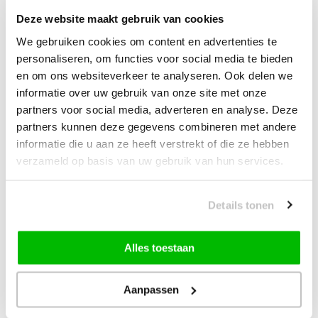
| Complete Reinigingsset voor
Tapijt
Deze website maakt gebruik van cookies
We gebruiken cookies om content en advertenties te
personaliseren, om functies voor social media te bieden
—
vanaf
10% korting
en om ons websiteverkeer te analyseren. Ook delen we
informatie over uw gebruik van onze site met onze
Muratap Samba Fluffy Badmat
partners voor social media, adverteren en analyse. Deze
Wasbaar & Anti-slip Grijs
partners kunnen deze gegevens combineren met andere
informatie die u aan ze heeft verstrekt of die ze hebben
verzameld op basis van uw gebruik van hun services.
19,90
vanaf
10% korting
Details tonen
49,00
Bundelkorting:
Vink producten om toe te voegen
Alles toestaan
Aanpassen
Heb je een vraag over dit product?