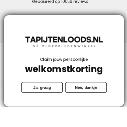
Niks missen? Volg ons!
Klantenservice
Claim jouw persoonlijke
welkomstkorting
Mijn account
Ja, graag
Nee, dankje
Categorieën
-
+
Toevoegen aan winkelwagen
Contact