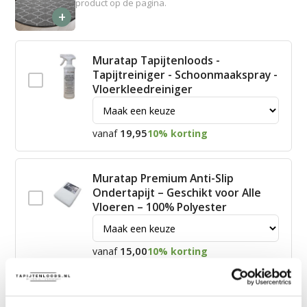
product op de pagina.
+
Muratap Tapijtenloods -
Tapijtreiniger - Schoonmaakspray -
Vloerkleedreiniger
19,95
vanaf
10% korting
Muratap Premium Anti-Slip
Ondertapijt – Geschikt voor Alle
Vloeren – 100% Polyester
15,00
vanaf
10% korting
James Vloerkleed Schoonmaakset