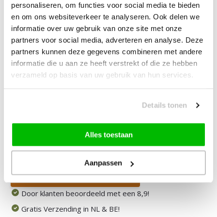
Tapijt
personaliseren, om functies voor social media te bieden
en om ons websiteverkeer te analyseren. Ook delen we
informatie over uw gebruik van onze site met onze
—
vanaf
10% korting
partners voor social media, adverteren en analyse. Deze
partners kunnen deze gegevens combineren met andere
informatie die u aan ze heeft verstrekt of die ze hebben
49,90
Bundelkorting:
69,95
verzameld op basis van uw gebruik van hun services.
Je bespaart
20,05
Vink producten om toe te voegen
Details tonen
Alles toestaan
Heb je een vraag over dit product?
Onze medewerker helpt je graag het juiste product te
vinden.
Aanpassen
Stuur mail of bel 085-2007065
Door klanten beoordeeld met een 8,9!
Gratis Verzending in NL & BE!