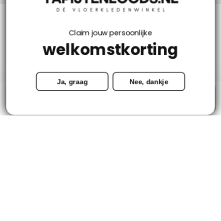
Klantenservice
Claim jouw persoonlijke
welkomstkorting
Mijn account
Ja, graag
Nee, dankje
Categorieën
-
+
Toevoegen aan winkelwagen
Contact
© Copyright 2026 - Tapijtenloods.nl
Goedkope vloerkleden in alle soorten en maten
8,8
-
2800+ Reviews