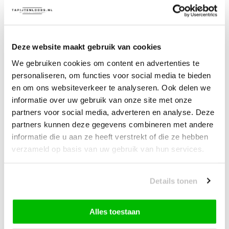
Muratap Premium Anti-Slip
Ondertapijt – Geschikt voor Alle
Vloeren – 100% Polyester
Deze website maakt gebruik van cookies
We gebruiken cookies om content en advertenties te
15,00
vanaf
10% korting
personaliseren, om functies voor social media te bieden
en om ons websiteverkeer te analyseren. Ook delen we
informatie over uw gebruik van onze site met onze
James Vloerkleed Schoonmaakset
partners voor social media, adverteren en analyse. Deze
| Complete Reinigingsset voor
partners kunnen deze gegevens combineren met andere
Tapijt
informatie die u aan ze heeft verstrekt of die ze hebben
verzameld op basis van uw gebruik van hun services.
—
vanaf
10% korting
Details tonen
129,95
Bundelkorting:
Alles toestaan
Vink producten om toe te voegen