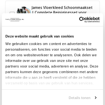
James Vloerkleed Schoonmaakset
| Complete Reinigingsset voor
Tapijt
—
vanaf
10% korting
Deze website maakt gebruik van cookies
We gebruiken cookies om content en advertenties te
29,00
Bundelkorting:
49,95
personaliseren, om functies voor social media te bieden
Je bespaart
20,95
en om ons websiteverkeer te analyseren. Ook delen we
informatie over uw gebruik van onze site met onze
Vink producten om toe te voegen
partners voor social media, adverteren en analyse. Deze
partners kunnen deze gegevens combineren met andere
informatie die u aan ze heeft verstrekt of die ze hebben
Heb je een vraag over dit product?
verzameld op basis van uw gebruik van hun services.
Onze medewerker helpt je graag het juiste product te
vinden.
Details tonen
Stuur mail of bel 085-2007065