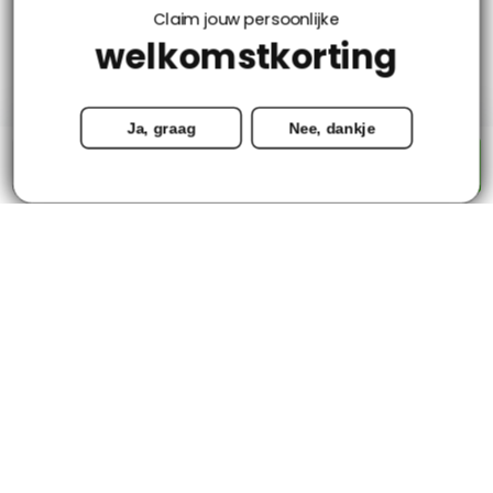
Claim jouw persoonlijke
welkomstkorting
Mijn account
Ja, graag
Nee, dankje
Categorieën
-
+
Toevoegen aan winkelwagen
Contact
© Copyright 2026 - Tapijtenloods.nl
Goedkope vloerkleden in alle soorten en maten
8,8
-
2800+ Reviews