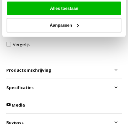
Door klanten beoordeeld met een 8,9!
Alles toestaan
Gratis Verzending in NL & BE!
30 Dagen Bedenktijd
Aanpassen
Veilig betalen: vooraf & achteraf
Vergelijk
Productomschrijving
Specificaties
Media
Reviews