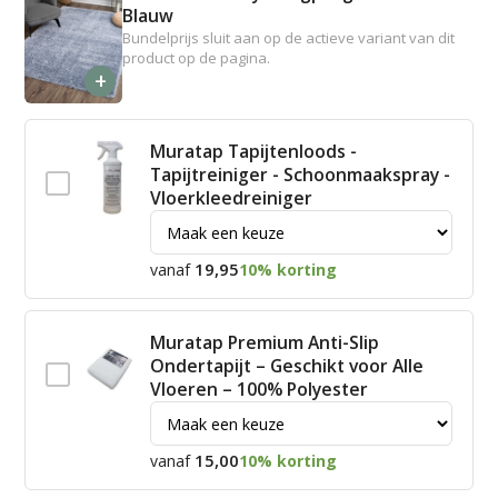
Blauw
Bundelprijs sluit aan op de actieve variant van dit
product op de pagina.
+
Muratap Tapijtenloods -
Tapijtreiniger - Schoonmaakspray -
Vloerkleedreiniger
19,95
vanaf
10% korting
Muratap Premium Anti-Slip
Ondertapijt – Geschikt voor Alle
Vloeren – 100% Polyester
15,00
vanaf
10% korting