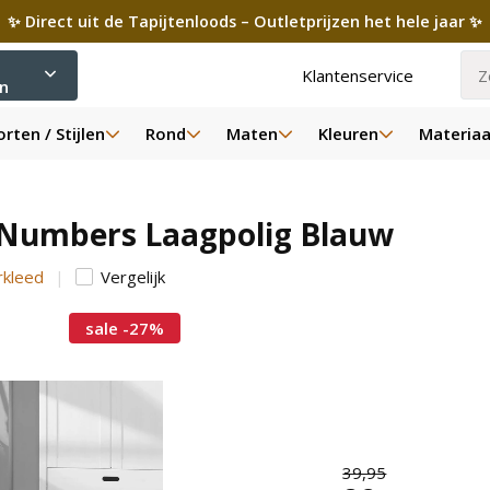
✨ Direct uit de Tapijtenloods – Outletprijzen het hele jaar ✨
Klantenservice
ën
rten / Stijlen
Rond
Maten
Kleuren
Materiaa
 Numbers Laagpolig Blauw
rkleed
Vergelijk
sale -27%
39,95