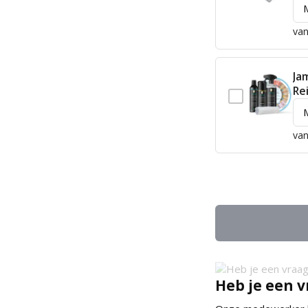
van
Ja
Re
van
Heb je een v