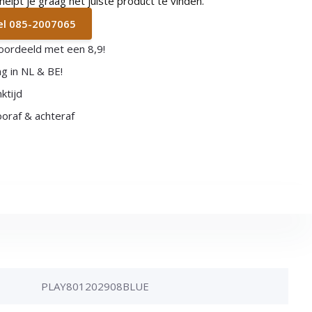
lpt je graag het juiste product te vinden.
bel 085-2007065
oordeeld met een 8,9!
g in NL & BE!
ktijd
vooraf & achteraf
PLAY801202908BLUE