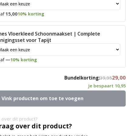
15,00
af
10% korting
mes Vloerkleed Schoonmaakset | Complete
inigingsset voor Tapijt
—
af
10% korting
29,00
Bundelkorting:
39,95
Je bespaart
10,95
Vink producten om toe te voegen
raag over dit product?