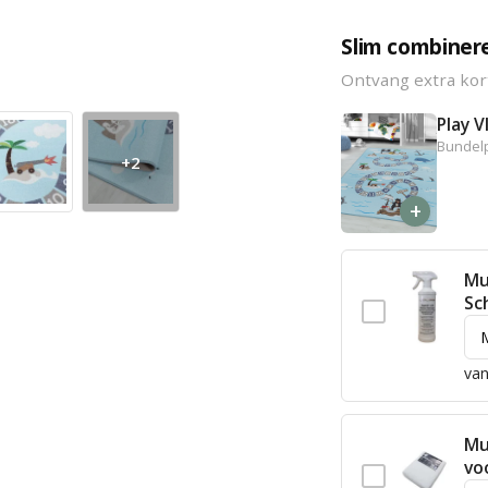
Slim combiner
Ontvang extra kor
Play 
Bundelp
+2
+
Mu
Sc
van
Mu
vo