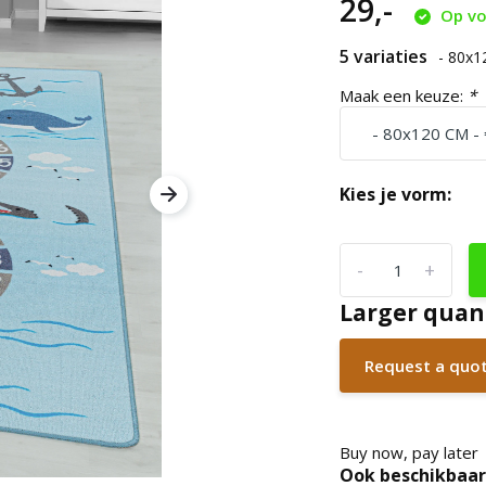
29,-
Op vo
5 variaties
- 80x
Maak een keuze:
*
Kies je vorm:
-
+
Larger quan
Request a quo
Buy now, pay later
Ook beschikbaar 