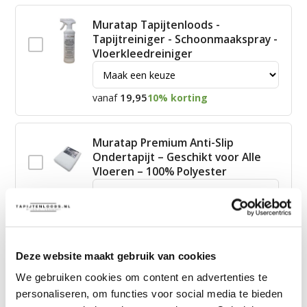
Muratap Tapijtenloods -
Tapijtreiniger - Schoonmaakspray -
Vloerkleedreiniger
19,95
vanaf
10% korting
Muratap Premium Anti-Slip
Ondertapijt – Geschikt voor Alle
Vloeren – 100% Polyester
15,00
vanaf
10% korting
Deze website maakt gebruik van cookies
James Vloerkleed Schoonmaakset
| Complete Reinigingsset voor
We gebruiken cookies om content en advertenties te
Tapijt
personaliseren, om functies voor social media te bieden