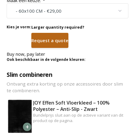
Maak een keuze:
*
Kies je vorm:
Larger quantity required?
Request a quote
Buy now, pay later
Ook beschikbaar in de volgende kleuren:
Slim combineren
Ontvang extra korting op onze accessoires door slim
te combineren.
JOY Effen Soft Vloerkleed – 100%
Polyester – Anti-Slip - Zwart
Bundelprijs sluit aan op de actieve variant van dit
product op de pagina.
+