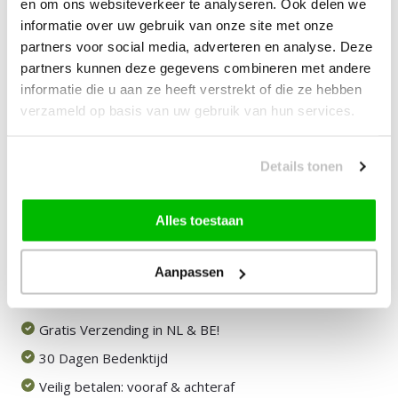
en om ons websiteverkeer te analyseren. Ook delen we
informatie over uw gebruik van onze site met onze
—
vanaf
10% korting
partners voor social media, adverteren en analyse. Deze
partners kunnen deze gegevens combineren met andere
29,00
Bundelkorting:
informatie die u aan ze heeft verstrekt of die ze hebben
verzameld op basis van uw gebruik van hun services.
Vink producten om toe te voegen
Details tonen
Heb je een vraag over dit product?
Alles toestaan
Onze medewerker helpt je graag het juiste product te
vinden.
Stuur mail of bel 085-2007065
Aanpassen
Door klanten beoordeeld met een 8,9!
Gratis Verzending in NL & BE!
30 Dagen Bedenktijd
Veilig betalen: vooraf & achteraf