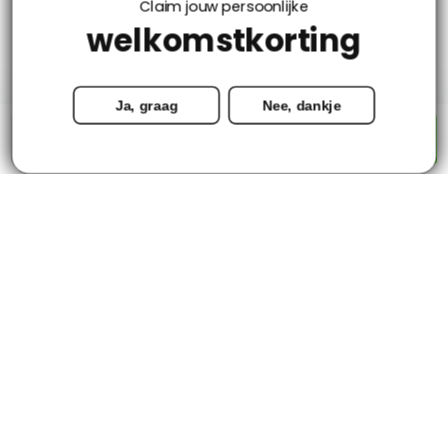
Claim jouw persoonlijke
welkomstkorting
Mijn account
Ja, graag
Nee, dankje
Categorieën
-
+
Toevoegen aan winkelwagen
Contact
© Copyright 2026 - Tapijtenloods.nl
Goedkope vloerkleden in alle soorten en maten
8,8
-
2800+ Reviews